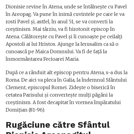
Dionisie revine în Atena, unde se întâlneşte cu Pavel
în Areopag. Va pune în inimă cuvintele pe care le va
rosti Pavel și, astfel, în anul 51, se va converti la
creștinism. Mai târziu, va fi hirotonit episcop în
Atena. Călătorește cu Pavel și îi cunoaște pe ceilalţi
Apostoli ai lui Hristos. Ajunge la Ierusalim ca să o
cunoască pe Maica Domnului. Va fi de față la
înmormântarea Fecioarei Maria.
După ce a rânduit alt episcop pentru Atena, s-a dus la
Roma. De aici va pleca în Galia, la îndemnul Sfântului
Clement, episcopul Romei. Zidește o biserică în
cetatea Parisului și convertește mulți păgâni la
creștinism. A fost decapitat în vremea împăratului
Domiţian (81-96).
Rugăciune către Sfântul