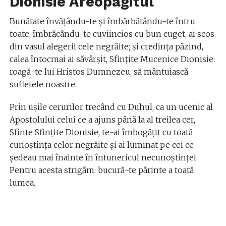
Dionisie Areopagitul
Bunătate învăţându-te şi îmbărbătându-te întru
toate, îmbrăcându-te cuviincios cu bun cuget, ai scos
din vasul alegerii cele negrăite; şi credinţa păzind,
calea întocmai ai săvârşit, Sfinţite Mucenice Dionisie:
roagă-te lui Hristos Dumnezeu, să mântuiască
sufletele noastre.
Prin uşile cerurilor trecând cu Duhul, ca un ucenic al
Apostolului celui ce a ajuns până la al treilea cer,
Sfinte Sfinţite Dionisie, te-ai îmbogăţit cu toată
cunoştinţa celor negrăite şi ai luminat pe cei ce
şedeau mai înainte în întunericul necunoştinţei.
Pentru acesta strigăm: bucură-te părinte a toată
lumea.