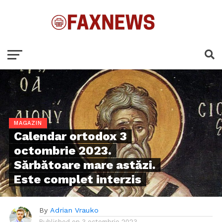
MAGAZIN
Calendar ortodox 3
octombrie 2023.
Sărbătoare mare astăzi.
Este complet interzis
By
Adrian Vrauko
Published on
3 octombrie 2023