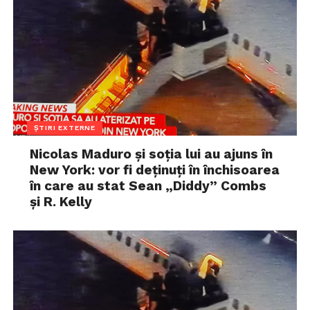
ȘTIRI EXTERNE
Nicolas Maduro și soția lui au ajuns în
New York: vor fi deținuți în închisoarea
în care au stat Sean „Diddy” Combs
și R. Kelly