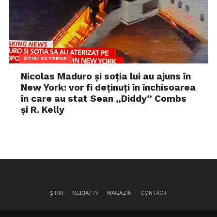
ȘTIRI EXTERNE
Nicolas Maduro și soția lui au ajuns în
New York: vor fi deținuți în închisoarea
în care au stat Sean „Diddy” Combs
și R. Kelly
ȘTIRI
MEDIA/TV
MAGAZIN
CONTACT