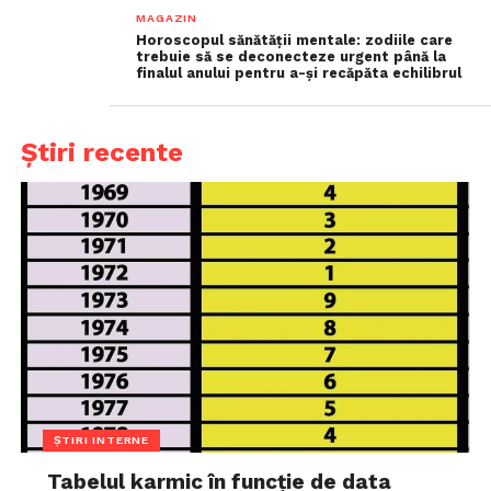
MAGAZIN
Horoscopul sănătății mentale: zodiile care
trebuie să se deconecteze urgent până la
finalul anului pentru a-și recăpăta echilibrul
Știri recente
ȘTIRI INTERNE
Tabelul karmic în funcție de data