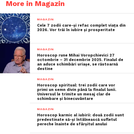
More in Magazin
MAGAZIN
Cele 7 zodii care-și refac complet viața din
2026. Vor trăi în iubire și prosperitate
MAGAZIN
Horoscop rune Mihai Voropchievici 27
octombrie – 31 decembrie 2025. Finalul de
an aduce schimbări uriașe, se răstoarnă
destine
MAGAZIN
Horoscop spiritual: trei zodii care vor
primi un semn divin până la finalul lunii.
Universul le trimite un mesaj clar de
schimbare și binecuvântare
MAGAZIN
Horoscop karmic al iubirii: două zodii sunt
predestinate să-și întâlnească sufletul
pereche înainte de sfârșitul anului