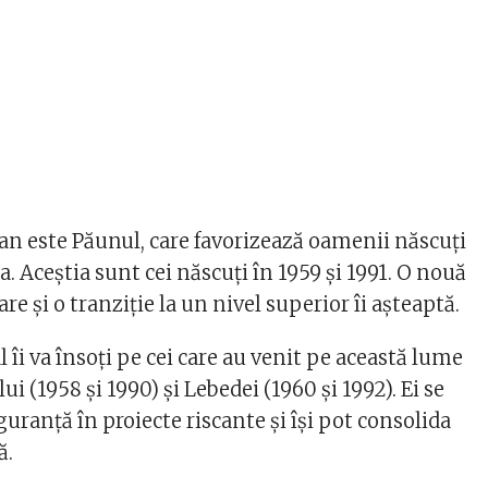
 an este Păunul, care favorizează oamenii născuți
. Aceștia sunt cei născuți în 1959 și 1991. O nouă
re și o tranziție la un nivel superior îi așteaptă.
 îi va însoți pe cei care au venit pe această lume
i (1958 și 1990) și Lebedei (1960 și 1992). Ei se
guranță în proiecte riscante și își pot consolida
ă.