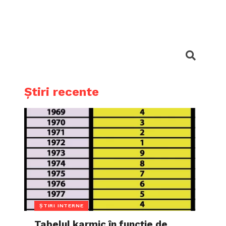
Știri recente
ȘTIRI INTERNE
Tabelul karmic în funcție de