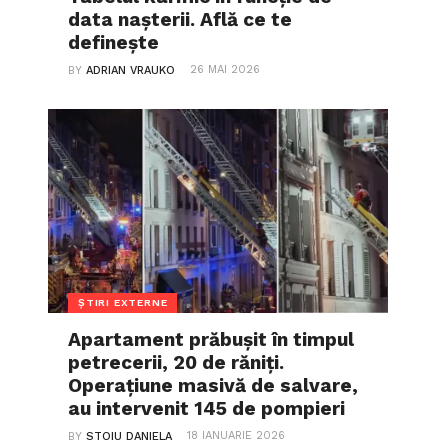
data nașterii. Află ce te
definește
26 MAI 2026
BY
ADRIAN VRAUKO
ȘTIRI EXTERNE
Apartament prăbușit în timpul
petrecerii, 20 de răniți.
Operațiune masivă de salvare,
au intervenit 145 de pompieri
18 IANUARIE 2026
BY
STOIU DANIELA