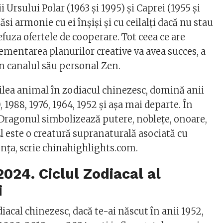
i Ursului Polar (1963 și 1995) și Caprei (1955 și
ăsi armonie cu ei înșiși și cu ceilalți dacă nu stau
refuza ofertele de cooperare. Tot ceea ce are
ementarea planurilor creative va avea succes, a
în canalul său personal Zen.
cilea animal în zodiacul chinezesc, domină anii
 1988, 1976, 1964, 1952 și așa mai departe. În
 Dragonul simbolizează putere, noblețe, onoare,
El este o creatură supranaturală asociată cu
ența, scrie chinahighlights.com.
024. Ciclul Zodiacal al
i
iacal chinezesc, dacă te-ai născut în anii 1952,