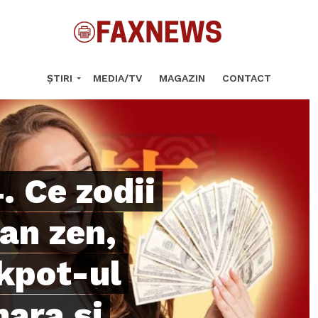
ȘTIRI
MEDIA/TV
MAGAZIN
CONTACT
 Ce zodii
an zen,
ckpot-ul
mara şi