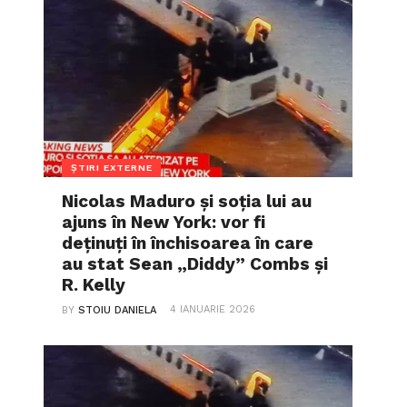
ȘTIRI EXTERNE
Nicolas Maduro și soția lui au
ajuns în New York: vor fi
deținuți în închisoarea în care
au stat Sean „Diddy” Combs și
R. Kelly
4 IANUARIE 2026
BY
STOIU DANIELA