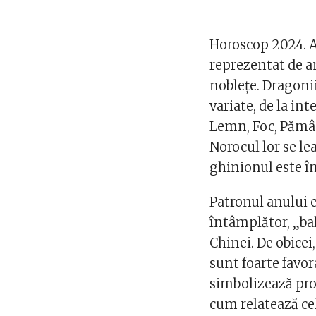
Horoscop 2024. A
reprezentat de a
noblețe. Dragonii,
variate, de la in
Lemn, Foc, Pământ
Norocul lor se le
ghinionul este î
Patronul anului e
întâmplător, „bal
Chinei. De obicei
sunt foarte favor
simbolizează pro
cum relatează ce