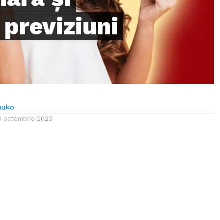
 previziuni
auko
3 octombrie 2023