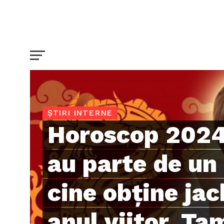
ȘTIRI INTERNE
Horoscop 2024.
au parte de un 
cine obţine ja
anul viitor. Ta