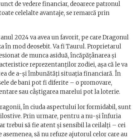
punct de vedere financiar, deoarece patronul
toate celelalte avantaje, se remarcă prin
 anul 2024 va avea un favorit, pe care Dragonul
iza în mod deosebit. Va fi Taurul. Proprietarul
esionat de munca asiduă, încăpățânarea și
cteristice reprezentanților zodiei, așa că le va
ea de a-și îmbunătăți situația financiară. În
sele de bani pot fi diferite – o promovare,
ntare sau câștigarea marelui pot la loterie.
dragonii, în ciuda aspectului lor formidabil, sunt
ilostive. Prin urmare, pentru a nu-și înfuria
r trebui să fie atent și sensibil la ceilalți – cei
 de asemenea, să nu refuze ajutorul celor care au