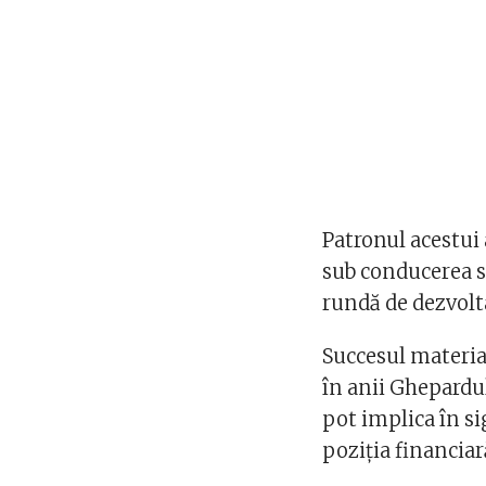
Patronul acestui
sub conducerea sa
rundă de dezvolta
Succesul material
în anii Ghepardulu
pot implica în si
poziția financiar