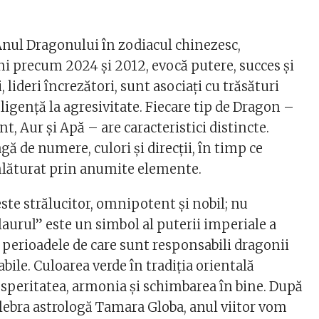
nul Dragonului în zodiacul chinezesc,
ni precum 2024 și 2012, evocă putere, succes și
 lideri încrezători, sunt asociați cu trăsături
teligență la agresivitate. Fiecare tip de Dragon –
, Aur și Apă – are caracteristici distincte.
agă de numere, culori și direcții, în timp ce
nlăturat prin anumite elemente.
ste strălucitor, omnipotent și nobil; nu
aurul” este un simbol al puterii imperiale a
, perioadele de care sunt responsabili dragonii
abile. Culoarea verde în tradiția orientală
speritatea, armonia și schimbarea în bine. După
lebra astrologă Tamara Globa, anul viitor vom