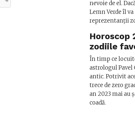
nevoie de el. Dac
Lemn Verde îl va 
reprezentanții z
Horoscop 
zodiile fav
În timp ce locuit
astrologul Pavel
antic. Potrivit a
trece de zero gr
an 2023 mai au ș
coadă.