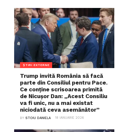
ȘTIRI EXTERNE
Trump invită România să facă
parte din Consiliul pentru Pace.
Ce conține scrisoarea primită
de Nicușor Dan: „Acest Consiliu
va fi unic, nu a mai existat
niciodată ceva asemănător”
18 IANUARIE 2026
BY
STOIU DANIELA