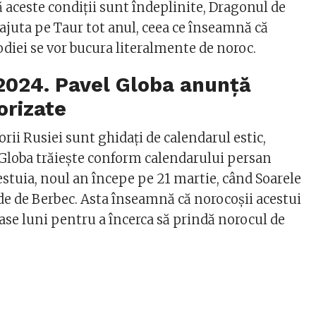
ă aceste condiții sunt îndeplinite, Dragonul de
ajuta pe Taur tot anul, ceea ce înseamnă că
odiei se vor bucura literalmente de noroc.
2024. Pavel Globa anunţă
orizate
orii Rusiei sunt ghidați de calendarul estic,
 Globa trăiește conform calendarului persan
cestuia, noul an începe pe 21 martie, când Soarele
ade de Berbec. Asta înseamnă că norocoșii acestui
ase luni pentru a încerca să prindă norocul de