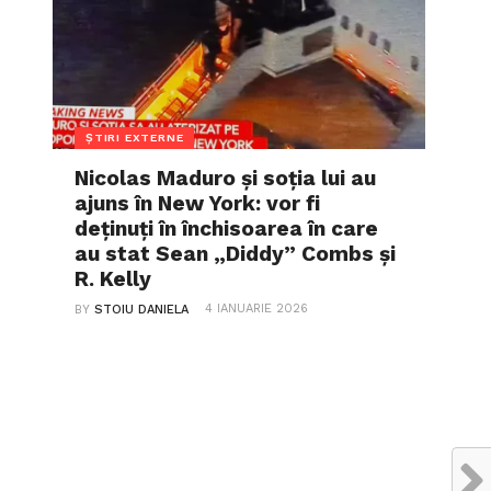
ȘTIRI EXTERNE
Nicolas Maduro și soția lui au
ajuns în New York: vor fi
deținuți în închisoarea în care
au stat Sean „Diddy” Combs și
R. Kelly
4 IANUARIE 2026
BY
STOIU DANIELA