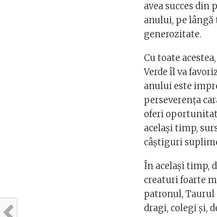
avea succes din 
anului, pe lângă 
generozitate.
Cu toate acestea,
Verde îl va favor
anului este impr
perseverența cara
oferi oportunitat
același timp, sur
câștiguri suplime
În același timp, 
creaturi foarte m
patronul, Taurul a
dragi, colegi și,