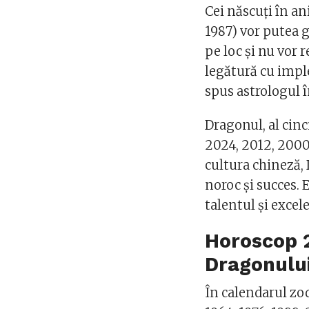
Cei născuți în ani
1987) vor putea g
pe loc și nu vor 
legătură cu impl
spus astrologul 
Dragonul, al cin
2024, 2012, 2000,
cultura chineză,
noroc și succes. 
talentul și excel
Horoscop 2
Dragonulu
În calendarul zod