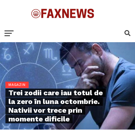
MAGAZIN
Trei zodii care iau totul de
la zero în luna octombrie.
Nativii vor trece prin
momente dificile