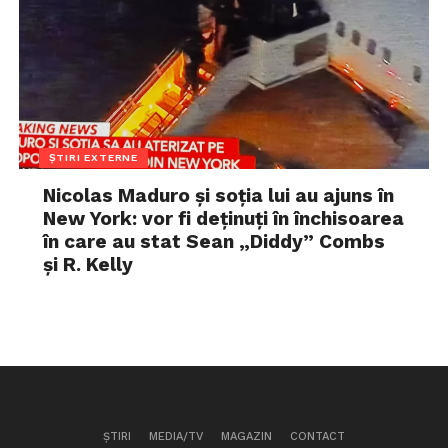
ȘTIRI EXTERNE
Nicolas Maduro și soția lui au ajuns în
New York: vor fi deținuți în închisoarea
în care au stat Sean „Diddy” Combs
și R. Kelly
ȘTIRI
MEDIA/TV
MAGAZIN
CONTACT