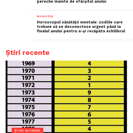
pereche înainte de sfârșitul anului
MAGAZIN
Horoscopul sănătății mentale: zodiile care
trebuie să se deconecteze urgent până la
finalul anului pentru a-și recăpăta echilibrul
Știri recente
ȘTIRI INTERNE