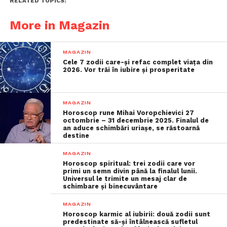
RELATED TOPICS:
More in Magazin
MAGAZIN
Cele 7 zodii care-și refac complet viața din
2026. Vor trăi în iubire și prosperitate
MAGAZIN
Horoscop rune Mihai Voropchievici 27
octombrie – 31 decembrie 2025. Finalul de
an aduce schimbări uriașe, se răstoarnă
destine
MAGAZIN
Horoscop spiritual: trei zodii care vor
primi un semn divin până la finalul lunii.
Universul le trimite un mesaj clar de
schimbare și binecuvântare
MAGAZIN
Horoscop karmic al iubirii: două zodii sunt
predestinate să-și întâlnească sufletul