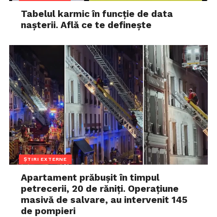
Tabelul karmic în funcție de data
nașterii. Află ce te definește
ȘTIRI EXTERNE
Apartament prăbușit în timpul
petrecerii, 20 de răniți. Operațiune
masivă de salvare, au intervenit 145
de pompieri