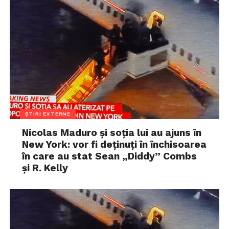
ȘTIRI EXTERNE
Nicolas Maduro și soția lui au ajuns în
New York: vor fi deținuți în închisoarea
în care au stat Sean „Diddy” Combs
și R. Kelly