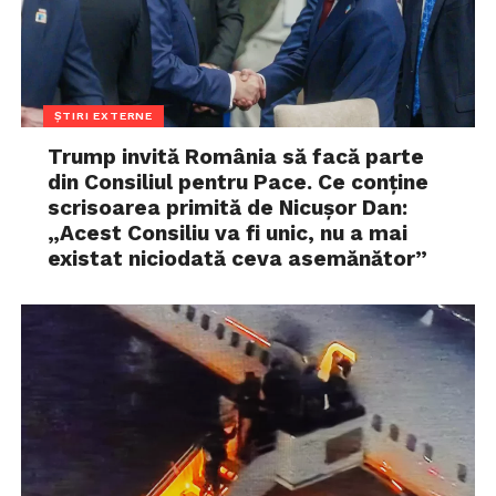
ȘTIRI EXTERNE
Trump invită România să facă parte
din Consiliul pentru Pace. Ce conține
scrisoarea primită de Nicușor Dan:
„Acest Consiliu va fi unic, nu a mai
existat niciodată ceva asemănător”