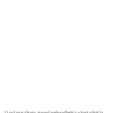
O oră mai târziu, trupul neînsuflețit i-a fost găsit la