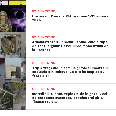
ȘTIRI INTERNE
Horoscop Camelia Pătrășscanu 1-31 ianuare
2026
ȘTIRI INTERNE
Administratorul blocului spune cine a rupt,
de fapt, sigiliul! Dezvăluirea momentului de
la Parchet
ȘTIRI INTERNE
Triplă tragedie în familia gravidei moarte în
explozia din Rahova! Ce s-a întâmplat cu
fratele ei
ȘTIRI INTERNE
Incredibil! O nouă explozie de la gaze. Zeci
de persoane evacuate, pensionarul abia
făcuse revizia