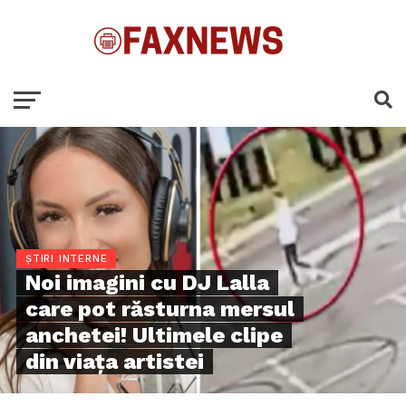
ȘTIRI INTERNE
Noi imagini cu DJ Lalla
care pot răsturna mersul
anchetei! Ultimele clipe
din viața artistei