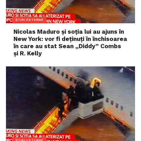
ȘTIRI EXTERNE
Nicolas Maduro și soția lui au ajuns în
New York: vor fi deținuți în închisoarea
în care au stat Sean „Diddy” Combs
și R. Kelly
ȘTIRI EXTERNE