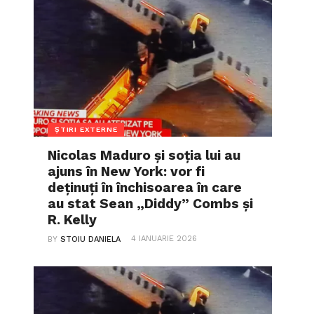
ȘTIRI EXTERNE
Nicolas Maduro și soția lui au
ajuns în New York: vor fi
deținuți în închisoarea în care
au stat Sean „Diddy” Combs și
R. Kelly
4 IANUARIE 2026
BY
STOIU DANIELA