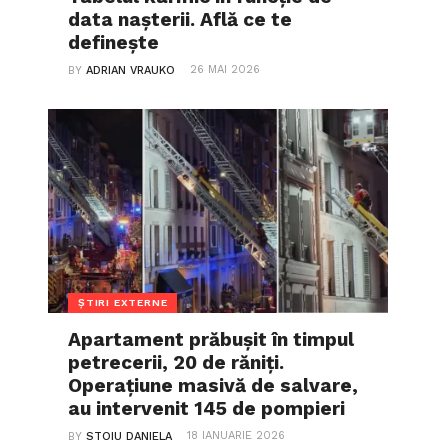
data nașterii. Află ce te
definește
26 MAI 2026
BY
ADRIAN VRAUKO
ȘTIRI EXTERNE
Apartament prăbușit în timpul
petrecerii, 20 de răniți.
Operațiune masivă de salvare,
au intervenit 145 de pompieri
18 IANUARIE 2026
BY
STOIU DANIELA