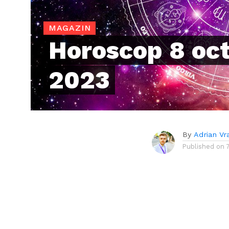
MAGAZIN
Horoscop 8 oc
2023
By
Adrian Vr
Published on