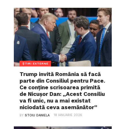
ȘTIRI EXTERNE
Trump invită România să facă
parte din Consiliul pentru Pace.
Ce conține scrisoarea primită
de Nicușor Dan: „Acest Consiliu
va fi unic, nu a mai existat
niciodată ceva asemănător”
18 IANUARIE 2026
BY
STOIU DANIELA