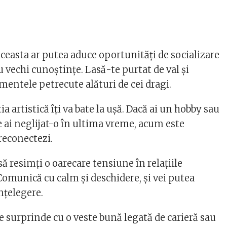
ceasta ar putea aduce oportunități de socializare
u vechi cunoștințe. Lasă-te purtat de val și
entele petrecute alături de cei dragi.
a artistică îți va bate la ușă. Dacă ai un hobby sau
e ai neglijat-o în ultima vreme, acum este
reconectezi.
 să resimți o oarecare tensiune în relațiile
Comunică cu calm și deschidere, și vei putea
nțelegere.
e surprinde cu o veste bună legată de carieră sau