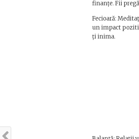
finanțe. Fii pregă
Fecioară: Medita
un impact pozitiv
ți inima.
Balanță: Relații v