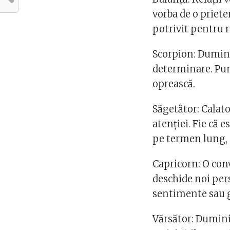
vorba de o priet
potrivit pentru re
Scorpion: Duminic
determinare. Pune
oprească.
Săgetător: Calato
atenției. Fie că 
pe termen lung, 
Capricorn: O con
deschide noi pers
sentimente sau 
Vărsător: Dumini