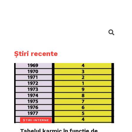
Știri recente
ȘTIRI INTERNE
Tabelul karmic în funcție de