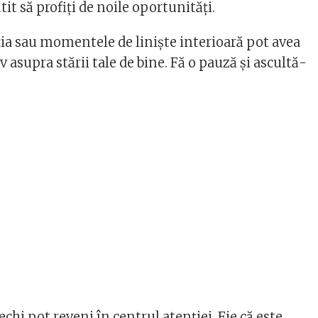
tit să profiți de noile oportunități.
ția sau momentele de liniște interioară pot avea
 asupra stării tale de bine. Fă o pauză și ascultă-
echi pot reveni în centrul atenției. Fie că este