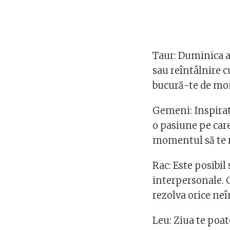
Taur: Duminica a
sau reîntâlnire c
bucură-te de mom
Gemeni: Inspirati
o pasiune pe car
momentul să te 
Rac: Este posibil
interpersonale. 
rezolva orice neî
Leu: Ziua te poat