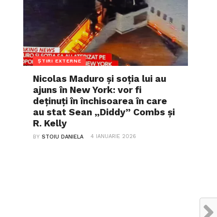
ȘTIRI EXTERNE
Nicolas Maduro și soția lui au
ajuns în New York: vor fi
deținuți în închisoarea în care
au stat Sean „Diddy” Combs și
R. Kelly
4 IANUARIE 2026
BY
STOIU DANIELA