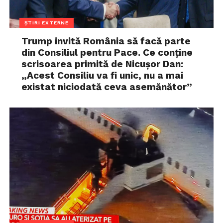
ȘTIRI EXTERNE
Trump invită România să facă parte
din Consiliul pentru Pace. Ce conține
scrisoarea primită de Nicușor Dan:
„Acest Consiliu va fi unic, nu a mai
existat niciodată ceva asemănător”