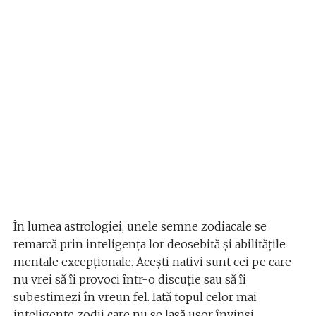
În lumea astrologiei, unele semne zodiacale se
remarcă prin inteligența lor deosebită și abilitățile
mentale excepționale. Acești nativi sunt cei pe care
nu vrei să îi provoci într-o discuție sau să îi
subestimezi în vreun fel. Iată topul celor mai
inteligente zodii care nu se lasă ușor învinși