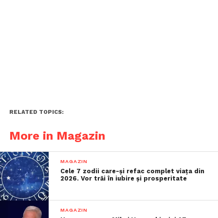
RELATED TOPICS:
More in Magazin
MAGAZIN
Cele 7 zodii care-și refac complet viața din
2026. Vor trăi în iubire și prosperitate
MAGAZIN