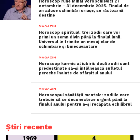
Horoscop rune Mihai Voropchievici 27
octombrie – 31 decembrie 2025. Finalul de
an aduce schimbări uriașe, se răstoarnă
destine
MAGAZIN
Horoscop spiritual: trei zodii care vor
primi un semn divin până la finalul lunii.
Universul le trimite un mesaj clar de
schimbare și binecuvântare
MAGAZIN
Horoscop karmic al iubirii: două zodii sunt
predestinate să-și întâlnească sufletul
pereche înainte de sfârșitul anului
MAGAZIN
Horoscopul sănătății mentale: zodiile care
trebuie să se deconecteze urgent până la
finalul anului pentru a-și recăpăta echilibrul
Știri recente