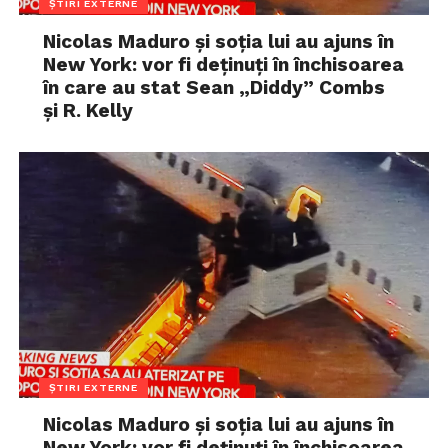
ȘTIRI EXTERNE
Nicolas Maduro și soția lui au ajuns în
New York: vor fi deținuți în închisoarea
în care au stat Sean „Diddy” Combs
și R. Kelly
ȘTIRI EXTERNE
Nicolas Maduro și soția lui au ajuns în
New York: vor fi deținuți în închisoarea