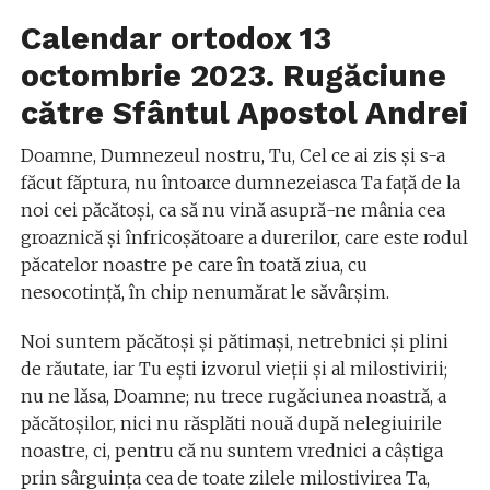
Calendar ortodox 13
octombrie 2023. Rugăciune
către Sfântul Apostol Andrei
Doamne, Dumnezeul nostru, Tu, Cel ce ai zis şi s-a
făcut făptura, nu întoarce dumnezeiasca Ta faţă de la
noi cei păcătoşi, ca să nu vină asupră-ne mânia cea
groaznică şi înfricoşătoare a durerilor, care este rodul
păcatelor noastre pe care în toată ziua, cu
nesocotinţă, în chip nenumărat le săvârşim.
Noi suntem păcătoşi şi pătimaşi, netrebnici şi plini
de răutate, iar Tu eşti izvorul vieţii şi al milostivirii;
nu ne lăsa, Doamne; nu trece rugăciunea noastră, a
păcătoşilor, nici nu răsplăti nouă după nelegiuirile
noastre, ci, pentru că nu suntem vrednici a câştiga
prin sârguinţa cea de toate zilele milostivirea Ta,