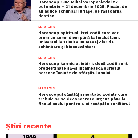
Horoscop rune Mihai Voropchievici 27
octombrie – 31 decembrie 2025. Finalul de
an aduce schimbări uriașe, se răstoarnă
destine
MAGAZIN
Horoscop spiritual: trei zodii care vor
primi un semn divin până la finalul lunii.
Universul le trimite un mesaj clar de
schimbare și binecuvântare
MAGAZIN
Horoscop karmic al iubirii: două zodii sunt
predestinate să-și întâlnească sufletul
pereche înainte de sfârșitul anului
MAGAZIN
Horoscopul sănătății mentale: zodiile care
trebuie să se deconecteze urgent până la
finalul anului pentru a-și recăpăta echilibrul
Știri recente