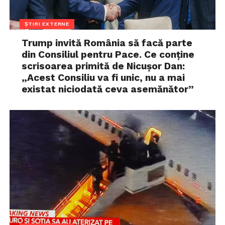
ȘTIRI EXTERNE
Trump invită România să facă parte
din Consiliul pentru Pace. Ce conține
scrisoarea primită de Nicușor Dan:
„Acest Consiliu va fi unic, nu a mai
existat niciodată ceva asemănător”