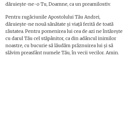
dăruieşte-ne-o Tu, Doamne, ca un preamilostiv.
Pentru rugăciunile Apostolului Tău Andrei,
dăruieşte-ne nouă sănătate şi viaţă ferită de toată
răutatea. Pentru pomenirea lui cea de azi ne întăreşte
cu darul Tău cel stăpânitor, ca din adâncul inimilor
noastre, cu bucurie să lăudăm prăznuirea lui şi să
slăvim preasfânt numele Tău, în vecii vecilor. Amin.