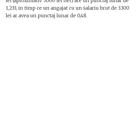
lei (aproximativ 5.000 lei net) are un punctaj lunar de
1,233, in timp ce un angajat cu un salariu brut de 3.300
lei ar avea un punctaj lunar de 0,48.