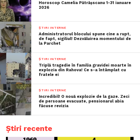
Horoscop Camelia Pătrășscanu 1-31 ianuare
2026
ȘTIRI INTERNE
Administratorul blocului spune cine a rupt,
de fapt, sigiliul! Dezvăluirea momentului de
la Parchet
ȘTIRI INTERNE
Triplă tragedie în familia gravidei moarte în
explozia din Rahova! Ce s-a întâmplat cu
fratele ei
ȘTIRI INTERNE
Incredibil! O nouă explozie de la gaze. Zeci
de persoane evacuate, pensionarul abia
făcuse revizia
Știri recente