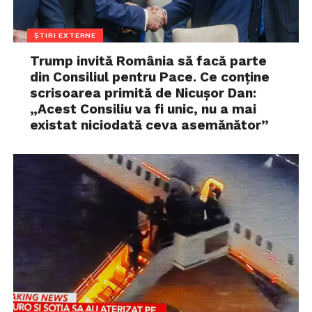
ȘTIRI EXTERNE
Trump invită România să facă parte
din Consiliul pentru Pace. Ce conține
scrisoarea primită de Nicușor Dan:
„Acest Consiliu va fi unic, nu a mai
existat niciodată ceva asemănător”