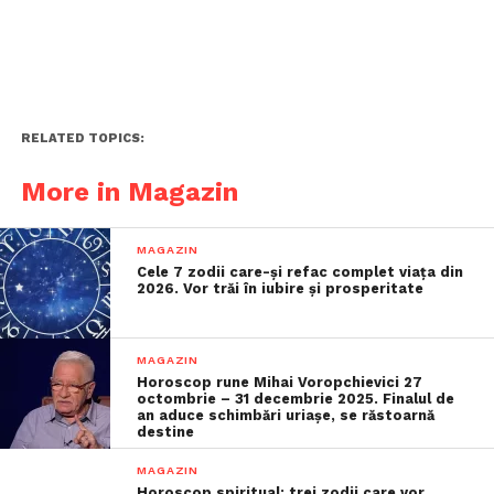
RELATED TOPICS:
More in Magazin
MAGAZIN
Cele 7 zodii care-și refac complet viața din
2026. Vor trăi în iubire și prosperitate
MAGAZIN
Horoscop rune Mihai Voropchievici 27
octombrie – 31 decembrie 2025. Finalul de
an aduce schimbări uriașe, se răstoarnă
destine
MAGAZIN
Horoscop spiritual: trei zodii care vor