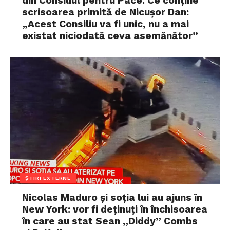
din Consiliul pentru Pace. Ce conține
scrisoarea primită de Nicușor Dan:
„Acest Consiliu va fi unic, nu a mai
existat niciodată ceva asemănător”
ȘTIRI EXTERNE
Nicolas Maduro și soția lui au ajuns în
New York: vor fi deținuți în închisoarea
în care au stat Sean „Diddy” Combs