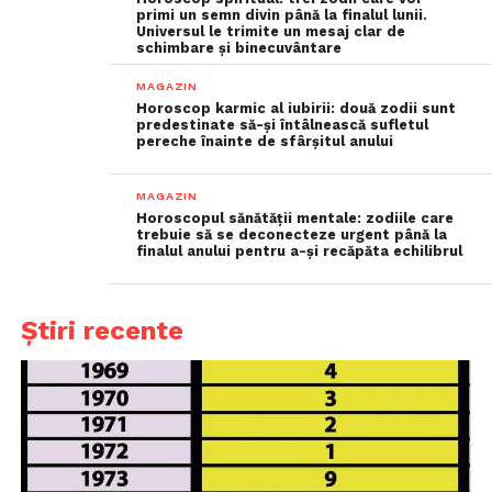
primi un semn divin până la finalul lunii.
Universul le trimite un mesaj clar de
schimbare și binecuvântare
MAGAZIN
Horoscop karmic al iubirii: două zodii sunt
predestinate să-și întâlnească sufletul
pereche înainte de sfârșitul anului
MAGAZIN
Horoscopul sănătății mentale: zodiile care
trebuie să se deconecteze urgent până la
finalul anului pentru a-și recăpăta echilibrul
Știri recente