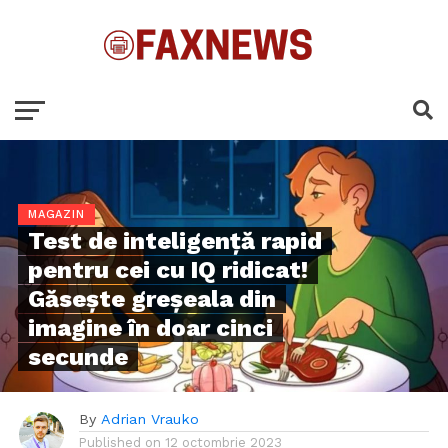
MAGAZIN
Test de inteligență rapid
pentru cei cu IQ ridicat!
Găsește greșeala din
imagine în doar cinci
secunde
By
Adrian Vrauko
Published on
12 octombrie 2023