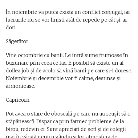
În noiembrie va putea exista un conflict conjugal, iar
lucrurile nu se vor liniști atât de repede pe cât și-ar
dori.
Săgetător
Vine octombrie cu banii. Le intră sume frumoase în
buzunare prin ceea ce fac. E posibil să existe un al
doilea job și de acolo să vină banii pe care și-i doresc.
Noiembrie și decemrbie vor fi calme, destinse și
armonioase.
Capricorn
Pot avea o stare de oboseală pe care nu au reușit să o
stăpânească. Dispar ca prin farmec probleme de la
birou, redevin ei. Sunt apreciați de șefi și de colegii
mai în vârstă pentru gândirea lor, atmosfera de