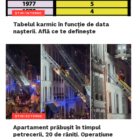
ȘTIRI INTERNE
Tabelul karmic în funcție de data
nașterii. Află ce te definește
ȘTIRI EXTERNE
Apartament prăbușit în timpul
petrecerii, 20 de răniți. Operațiune