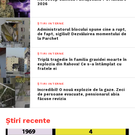
2026
ȘTIRI INTERNE
Administratorul blocului spune cine a rupt,
de fapt, sigiliul! Dezvăluirea momentului de
la Parchet
ȘTIRI INTERNE
Triplă tragedie în familia gravidei moarte în
explozia din Rahova! Ce s-a întâmplat cu
fratele ei
ȘTIRI INTERNE
Incredibil! O nouă explozie de la gaze. Zeci
de persoane evacuate, pensionarul abia
făcuse revizia
Știri recente