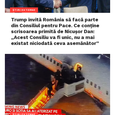
ȘTIRI EXTERNE
Trump invită România să facă parte
din Consiliul pentru Pace. Ce conține
scrisoarea primită de Nicușor Dan:
„Acest Consiliu va fi unic, nu a mai
existat niciodată ceva asemănător”
ȘTIRI EXTERNE