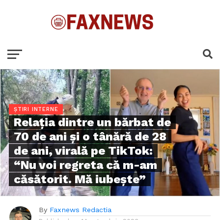
ȘTIRI INTERNE
Relația dintre un bărbat de
70 de ani și o tânără de 28
de ani, virală pe TikTok:
“Nu voi regreta că m-am
căsătorit. Mă iubește”
By
Faxnews Redactia