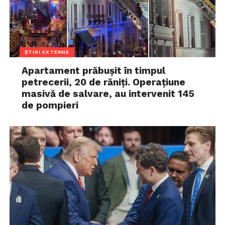
ȘTIRI EXTERNE
Apartament prăbușit în timpul
petrecerii, 20 de răniți. Operațiune
masivă de salvare, au intervenit 145
de pompieri