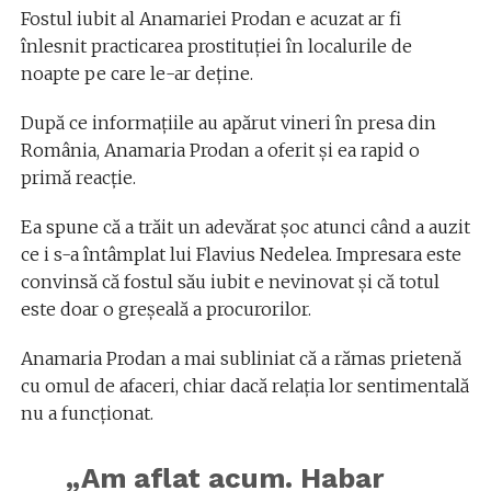
Fostul iubit al Anamariei Prodan e acuzat ar fi
înlesnit practicarea prostituției în localurile de
noapte pe care le-ar deține.
După ce informaţiile au apărut vineri în presa din
România, Anamaria Prodan a oferit şi ea rapid o
primă reacţie.
Ea spune că a trăit un adevărat şoc atunci când a auzit
ce i s-a întâmplat lui Flavius Nedelea. Impresara este
convinsă că fostul său iubit e nevinovat şi că totul
este doar o greşeală a procurorilor.
Anamaria Prodan a mai subliniat că a rămas prietenă
cu omul de afaceri, chiar dacă relaţia lor sentimentală
nu a funcţionat.
„Am aflat acum. Habar