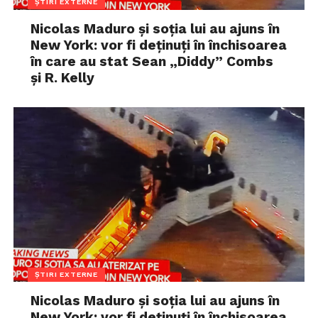
ȘTIRI EXTERNE
Nicolas Maduro și soția lui au ajuns în
New York: vor fi deținuți în închisoarea
în care au stat Sean „Diddy” Combs
și R. Kelly
ȘTIRI EXTERNE
Nicolas Maduro și soția lui au ajuns în
New York: vor fi deținuți în închisoarea