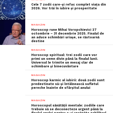
Cele 7 zodii care-și refac complet viața din
2026. Vor trăi în iubire și prosperitate
MAGAZIN
Horoscop rune Mihai Voropchievici 27
octombrie – 31 decembrie 2025. Finalul de
an aduce schimbări uriașe, se răstoarnă
destine
MAGAZIN
Horoscop spiritual: trei zodii care vor
primi un semn divin până la finalul lunii.
Universul le trimite un mesaj clar de
schimbare și binecuvântare
MAGAZIN
Horoscop karmic al iubirii: două zodii sunt
predestinate să-și întâlnească sufletul
pereche înainte de sfârșitul anului
MAGAZIN
Horoscopul sănătății mentale: zodiile care
trebuie să se deconecteze urgent până la
finalul anului pentru a-și recăpăta echilibrul