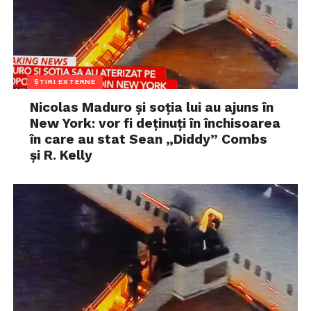
ȘTIRI EXTERNE
Nicolas Maduro și soția lui au ajuns în
New York: vor fi deținuți în închisoarea
în care au stat Sean „Diddy” Combs
și R. Kelly