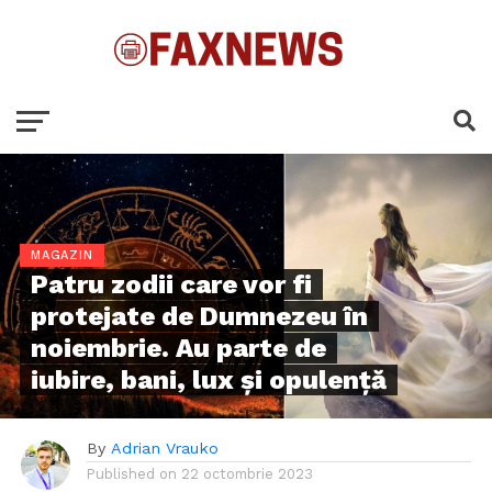
MAGAZIN
Patru zodii care vor fi
protejate de Dumnezeu în
noiembrie. Au parte de
iubire, bani, lux și opulență
By
Adrian Vrauko
Published on
22 octombrie 2023