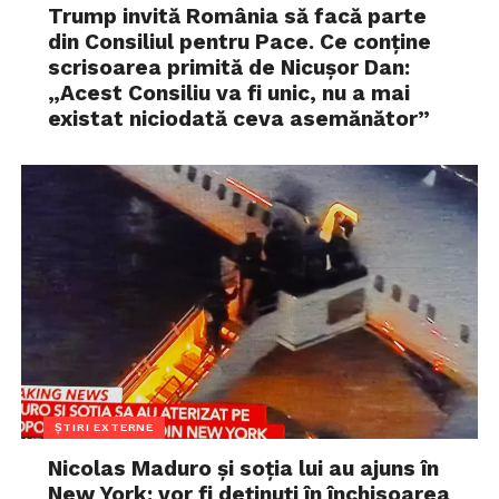
Trump invită România să facă parte
din Consiliul pentru Pace. Ce conține
scrisoarea primită de Nicușor Dan:
„Acest Consiliu va fi unic, nu a mai
existat niciodată ceva asemănător”
ȘTIRI EXTERNE
Nicolas Maduro și soția lui au ajuns în
New York: vor fi deținuți în închisoarea