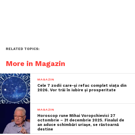
RELATED TOPICS:
More in Magazin
MAGAZIN
Cele 7 zodii care-și refac complet viața din
2026. Vor trăi în iubire și prosperitate
MAGAZIN
Horoscop rune Mihai Voropchievici 27
octombrie – 31 decembrie 2025. Finalul de
an aduce schimbări uriașe, se răstoarnă
destine