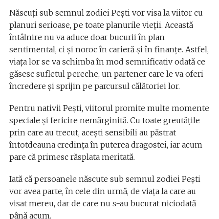
Născuți sub semnul zodiei Pești vor visa la viitor cu
planuri serioase, pe toate planurile vieții. Această
întâlnire nu va aduce doar bucurii în plan
sentimental, ci și noroc în carieră și în finanțe. Astfel,
viața lor se va schimba în mod semnificativ odată ce
găsesc sufletul pereche, un partener care le va oferi
încredere și sprijin pe parcursul călătoriei lor.
Pentru nativii Pești, viitorul promite multe momente
speciale și fericire nemărginită. Cu toate greutățile
prin care au trecut, acești sensibili au păstrat
întotdeauna credința în puterea dragostei, iar acum
pare că primesc răsplata meritată.
Iată că persoanele născute sub semnul zodiei Pești
vor avea parte, în cele din urmă, de viața la care au
visat mereu, dar de care nu s-au bucurat niciodată
până acum.