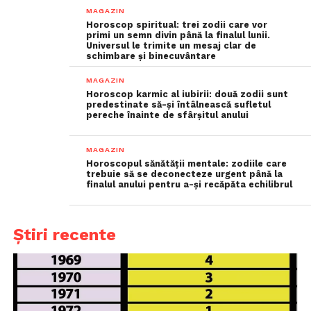
MAGAZIN
Horoscop spiritual: trei zodii care vor
primi un semn divin până la finalul lunii.
Universul le trimite un mesaj clar de
schimbare și binecuvântare
MAGAZIN
Horoscop karmic al iubirii: două zodii sunt
predestinate să-și întâlnească sufletul
pereche înainte de sfârșitul anului
MAGAZIN
Horoscopul sănătății mentale: zodiile care
trebuie să se deconecteze urgent până la
finalul anului pentru a-și recăpăta echilibrul
Știri recente