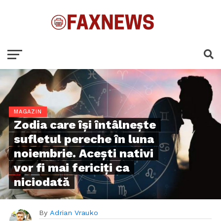
MAGAZIN
Zodia care își întâlnește
sufletul pereche în luna
noiembrie. Acești nativi
vor fi mai fericiți ca
niciodată
By
Adrian Vrauko