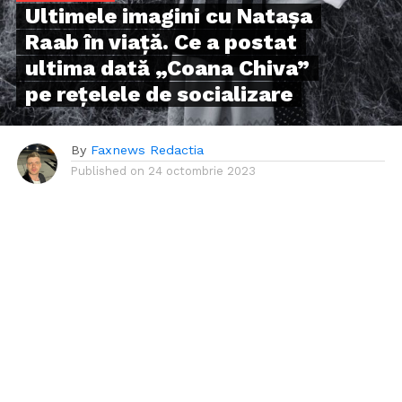
Ultimele imagini cu Natașa
Raab în viață. Ce a postat
ultima dată „Coana Chiva”
pe rețelele de socializare
By
Faxnews Redactia
Published on
24 octombrie 2023