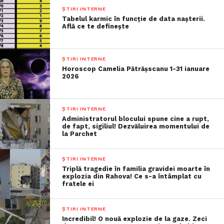
ȘTIRI INTERNE
Tabelul karmic în funcție de data nașterii.
Află ce te definește
ȘTIRI INTERNE
Horoscop Camelia Pătrășscanu 1-31 ianuare
2026
ȘTIRI INTERNE
Administratorul blocului spune cine a rupt,
de fapt, sigiliul! Dezvăluirea momentului de
la Parchet
ȘTIRI INTERNE
Triplă tragedie în familia gravidei moarte în
explozia din Rahova! Ce s-a întâmplat cu
fratele ei
ȘTIRI INTERNE
Incredibil! O nouă explozie de la gaze. Zeci