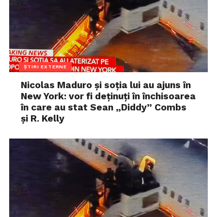
ȘTIRI EXTERNE
Nicolas Maduro și soția lui au ajuns în
New York: vor fi deținuți în închisoarea
în care au stat Sean „Diddy” Combs
și R. Kelly