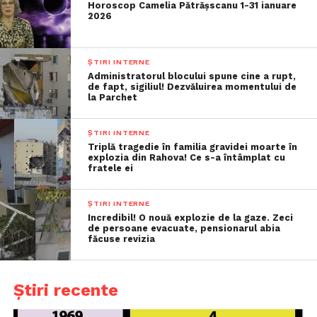
Horoscop Camelia Pătrășscanu 1-31 ianuare
2026
ȘTIRI INTERNE
Administratorul blocului spune cine a rupt,
de fapt, sigiliul! Dezvăluirea momentului de
la Parchet
ȘTIRI INTERNE
Triplă tragedie în familia gravidei moarte în
explozia din Rahova! Ce s-a întâmplat cu
fratele ei
ȘTIRI INTERNE
Incredibil! O nouă explozie de la gaze. Zeci
de persoane evacuate, pensionarul abia
făcuse revizia
Știri recente