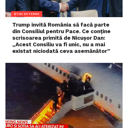
ȘTIRI EXTERNE
Trump invită România să facă parte
din Consiliul pentru Pace. Ce conține
scrisoarea primită de Nicușor Dan:
„Acest Consiliu va fi unic, nu a mai
existat niciodată ceva asemănător”