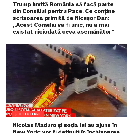
Trump invită România să facă parte
din Consiliul pentru Pace. Ce conține
scrisoarea primită de Nicușor Dan:
„Acest Consiliu va fi unic, nu a mai
existat niciodată ceva asemănător”
ȘTIRI EXTERNE
Nicolas Maduro și soția lui au ajuns în
New York: vor fi deținuți în închisoarea