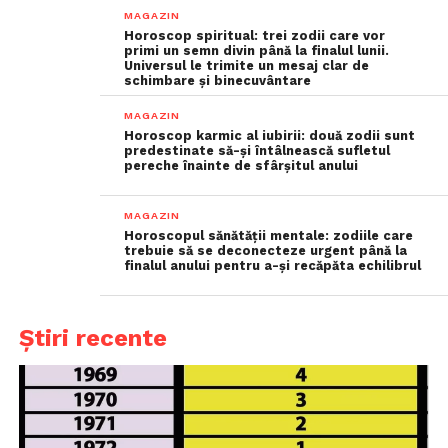
MAGAZIN
Horoscop spiritual: trei zodii care vor
primi un semn divin până la finalul lunii.
Universul le trimite un mesaj clar de
schimbare și binecuvântare
MAGAZIN
Horoscop karmic al iubirii: două zodii sunt
predestinate să-și întâlnească sufletul
pereche înainte de sfârșitul anului
MAGAZIN
Horoscopul sănătății mentale: zodiile care
trebuie să se deconecteze urgent până la
finalul anului pentru a-și recăpăta echilibrul
Știri recente