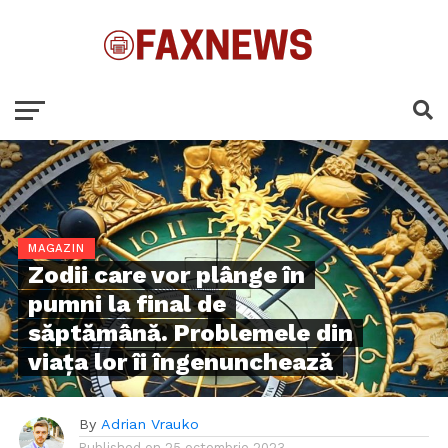
MAGAZIN
Zodii care vor plânge în
pumni la final de
săptămână. Problemele din
viața lor îi îngenunchează
By
Adrian Vrauko
Published on
25 octombrie 2023