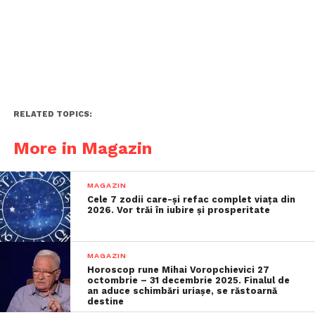
RELATED TOPICS:
More in Magazin
MAGAZIN
Cele 7 zodii care-și refac complet viața din
2026. Vor trăi în iubire și prosperitate
MAGAZIN
Horoscop rune Mihai Voropchievici 27
octombrie – 31 decembrie 2025. Finalul de
an aduce schimbări uriașe, se răstoarnă
destine