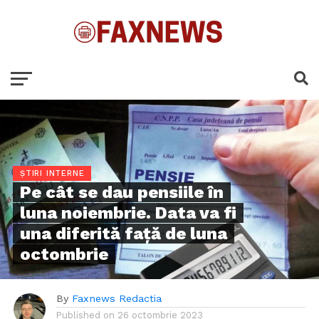
ȘTIRI INTERNE
Pe cât se dau pensiile în
luna noiembrie. Data va fi
una diferită față de luna
octombrie
By
Faxnews Redactia
Published on
26 octombrie 2023