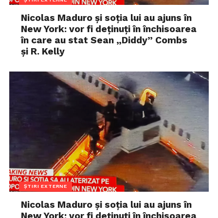
Nicolas Maduro și soția lui au ajuns în
New York: vor fi deținuți în închisoarea
în care au stat Sean „Diddy” Combs
și R. Kelly
ȘTIRI EXTERNE
Nicolas Maduro și soția lui au ajuns în
New York: vor fi deținuți în închisoarea