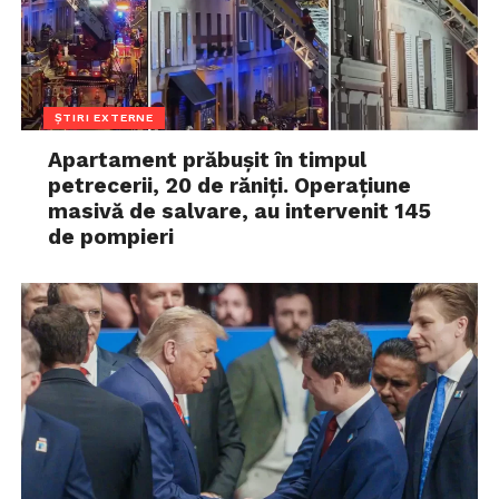
ȘTIRI EXTERNE
Apartament prăbușit în timpul
petrecerii, 20 de răniți. Operațiune
masivă de salvare, au intervenit 145
de pompieri