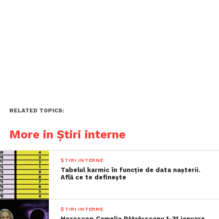
RELATED TOPICS:
More in Știri interne
ȘTIRI INTERNE
Tabelul karmic în funcție de data nașterii.
Află ce te definește
ȘTIRI INTERNE
Horoscop Camelia Pătrășscanu 1-31 ianuare