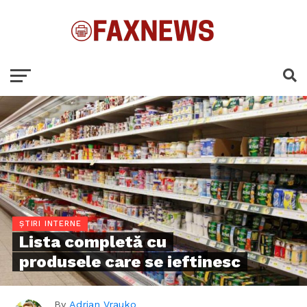
ȘTIRI INTERNE
Lista completă cu
produsele care se ieftinesc
By
Adrian Vrauko