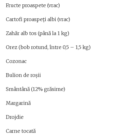
Fructe proaspete (vrac)
Cartofi proaspeți albi (vrac)
Zahăr alb tos (până la 1 kg)
Orez (bob rotund, între 0,5 – 1,5 kg)
Cozonac
Bulion de roșii
Smântână (12% grăsime)
Margarină
Drojdie
Carne tocată