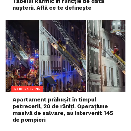
Tabelul karmic în funcție de data
nașterii. Află ce te definește
ȘTIRI EXTERNE
Apartament prăbușit în timpul
petrecerii, 20 de răniți. Operațiune
masivă de salvare, au intervenit 145
de pompieri