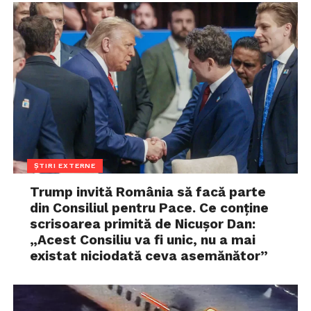
ȘTIRI EXTERNE
Trump invită România să facă parte
din Consiliul pentru Pace. Ce conține
scrisoarea primită de Nicușor Dan:
„Acest Consiliu va fi unic, nu a mai
existat niciodată ceva asemănător”