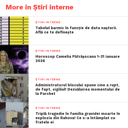
More in Știri interne
ȘTIRI INTERNE
Tabelul karmic în funcție de data nașterii.
Află ce te definește
ȘTIRI INTERNE
Horoscop Camelia Pătrășscanu 1-31 ianuare
2026
ȘTIRI INTERNE
Administratorul blocului spune cine a rupt,
de fapt, sigiliul! Dezvăluirea momentului de
la Parchet
ȘTIRI INTERNE
Triplă tragedie în familia gravidei moarte în
explozia din Rahova! Ce s-a întâmplat cu
fratele ei