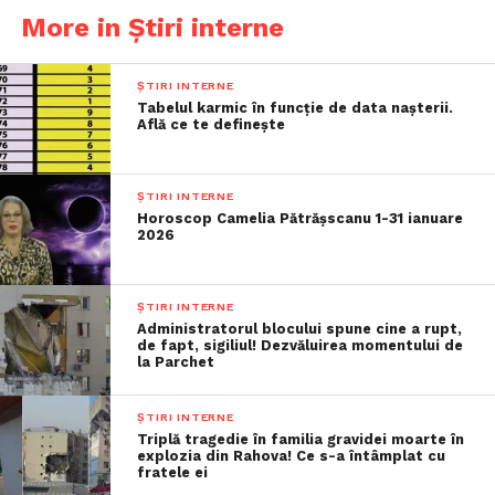
More in Știri interne
ȘTIRI INTERNE
Tabelul karmic în funcție de data nașterii.
Află ce te definește
ȘTIRI INTERNE
Horoscop Camelia Pătrășscanu 1-31 ianuare
2026
ȘTIRI INTERNE
Administratorul blocului spune cine a rupt,
de fapt, sigiliul! Dezvăluirea momentului de
la Parchet
ȘTIRI INTERNE
Triplă tragedie în familia gravidei moarte în
explozia din Rahova! Ce s-a întâmplat cu
fratele ei