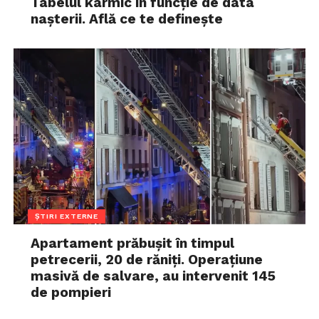
Tabelul karmic în funcție de data
nașterii. Află ce te definește
ȘTIRI EXTERNE
Apartament prăbușit în timpul
petrecerii, 20 de răniți. Operațiune
masivă de salvare, au intervenit 145
de pompieri