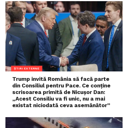
ȘTIRI EXTERNE
Trump invită România să facă parte
din Consiliul pentru Pace. Ce conține
scrisoarea primită de Nicușor Dan:
„Acest Consiliu va fi unic, nu a mai
existat niciodată ceva asemănător”