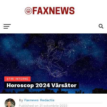
ȘTIRI INTERNE
Horoscop 2024 Vărsător
By
Faxnews Redactia
Published on
31 octombrie 2023