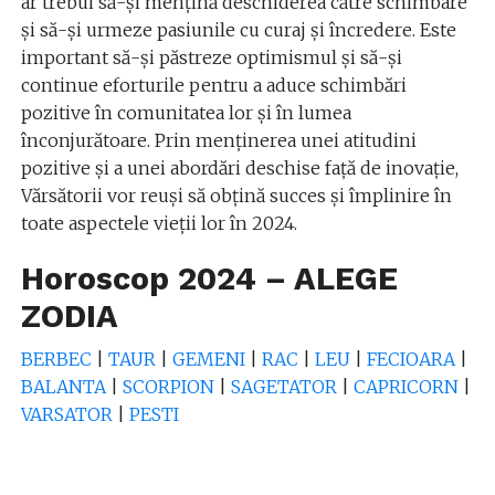
ar trebui să-și mențină deschiderea către schimbare
și să-și urmeze pasiunile cu curaj și încredere. Este
important să-și păstreze optimismul și să-și
continue eforturile pentru a aduce schimbări
pozitive în comunitatea lor și în lumea
înconjurătoare. Prin menținerea unei atitudini
pozitive și a unei abordări deschise față de inovație,
Vărsătorii vor reuși să obțină succes și împlinire în
toate aspectele vieții lor în 2024.
Horoscop 2024 – ALEGE
ZODIA
BERBEC
|
TAUR
|
GEMENI
|
RAC
|
LEU
|
FECIOARA
|
BALANTA
|
SCORPION
|
SAGETATOR
|
CAPRICORN
|
VARSATOR
|
PESTI