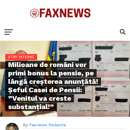
ȘTIRI INTERNE
Milioane de români vor
primi bonus la pensie, pe
lângă creșterea anunțătă!
Șeful Casei de Pensii:
”Venitul va creste
substanțial!”
By
Faxnews Redactia