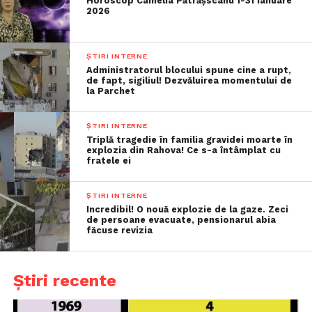
Horoscop Camelia Pătrășscanu 1-31 ianuare
2026
ȘTIRI INTERNE
Administratorul blocului spune cine a rupt,
de fapt, sigiliul! Dezvăluirea momentului de
la Parchet
ȘTIRI INTERNE
Triplă tragedie în familia gravidei moarte în
explozia din Rahova! Ce s-a întâmplat cu
fratele ei
ȘTIRI INTERNE
Incredibil! O nouă explozie de la gaze. Zeci
de persoane evacuate, pensionarul abia
făcuse revizia
Știri recente