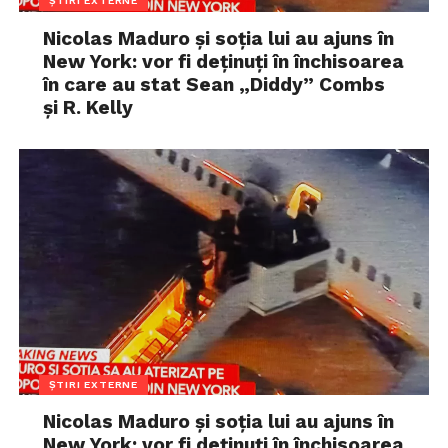
ȘTIRI EXTERNE
Nicolas Maduro și soția lui au ajuns în
New York: vor fi deținuți în închisoarea
în care au stat Sean „Diddy” Combs
și R. Kelly
ȘTIRI EXTERNE
Nicolas Maduro și soția lui au ajuns în
New York: vor fi deținuți în închisoarea