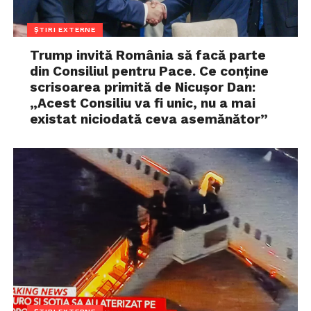
ȘTIRI EXTERNE
Trump invită România să facă parte
din Consiliul pentru Pace. Ce conține
scrisoarea primită de Nicușor Dan:
„Acest Consiliu va fi unic, nu a mai
existat niciodată ceva asemănător”