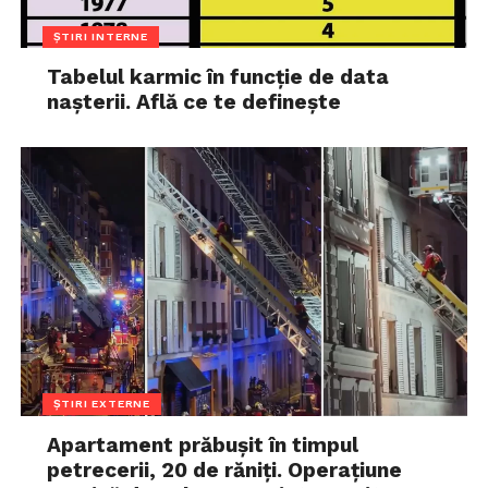
ȘTIRI INTERNE
Tabelul karmic în funcție de data
nașterii. Află ce te definește
ȘTIRI EXTERNE
Apartament prăbușit în timpul
petrecerii, 20 de răniți. Operațiune