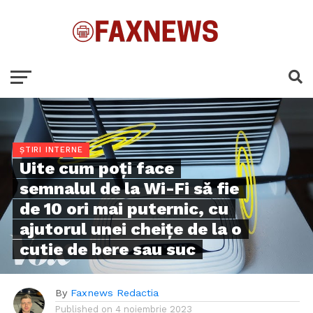
ȘTIRI INTERNE
Uite cum poți face
semnalul de la Wi-Fi să fie
de 10 ori mai puternic, cu
ajutorul unei cheițe de la o
cutie de bere sau suc
By
Faxnews Redactia
Published on
4 noiembrie 2023