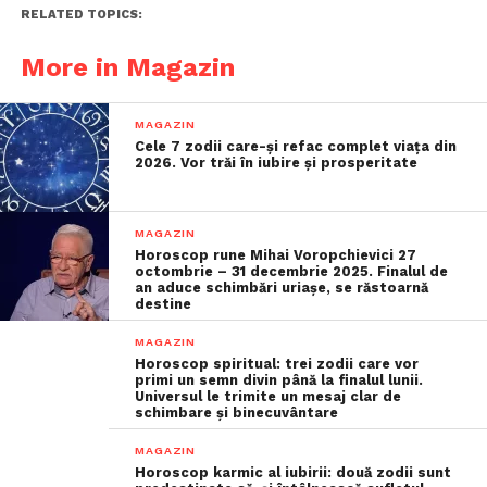
RELATED TOPICS:
More in Magazin
MAGAZIN
Cele 7 zodii care-și refac complet viața din
2026. Vor trăi în iubire și prosperitate
MAGAZIN
Horoscop rune Mihai Voropchievici 27
octombrie – 31 decembrie 2025. Finalul de
an aduce schimbări uriașe, se răstoarnă
destine
MAGAZIN
Horoscop spiritual: trei zodii care vor
primi un semn divin până la finalul lunii.
Universul le trimite un mesaj clar de
schimbare și binecuvântare
MAGAZIN
Horoscop karmic al iubirii: două zodii sunt