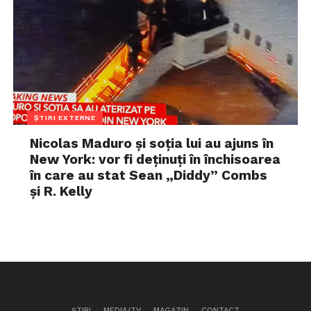
ȘTIRI EXTERNE
Nicolas Maduro și soția lui au ajuns în
New York: vor fi deținuți în închisoarea
în care au stat Sean „Diddy” Combs
și R. Kelly
ȘTIRI
MEDIA/TV
MAGAZIN
CONTACT