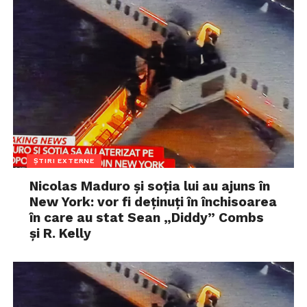
ȘTIRI EXTERNE
Nicolas Maduro și soția lui au ajuns în
New York: vor fi deținuți în închisoarea
în care au stat Sean „Diddy” Combs
și R. Kelly