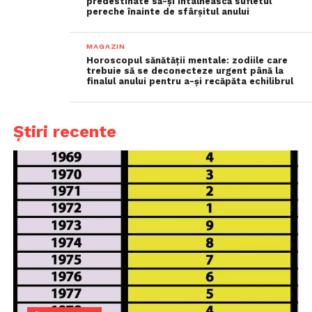
predestinate să-și întâlnească sufletul
pereche înainte de sfârșitul anului
MAGAZIN
Horoscopul sănătății mentale: zodiile care
trebuie să se deconecteze urgent până la
finalul anului pentru a-și recăpăta echilibrul
Știri recente