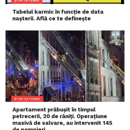
ȘTIRI INTERNE
Tabelul karmic în funcție de data
nașterii. Află ce te definește
ȘTIRI EXTERNE
Apartament prăbușit în timpul
petrecerii, 20 de răniți. Operațiune
masivă de salvare, au intervenit 145
de pompieri