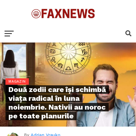
MAGAZIN
Două zodii care își schimbă
viața radical în luna
noiembrie. Nativii au noroc
pe toate planurile
By
Adrian Vrauko