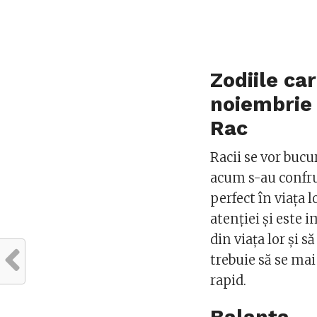
Zodiile ca
noiembrie
Rac
Racii se vor bucu
acum s-au confru
perfect în viața l
atenției și este 
din viața lor și s
trebuie să se mai
rapid.