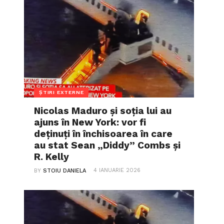
ȘTIRI EXTERNE
Nicolas Maduro și soția lui au
ajuns în New York: vor fi
deținuți în închisoarea în care
au stat Sean „Diddy” Combs și
R. Kelly
4 IANUARIE 2026
BY
STOIU DANIELA