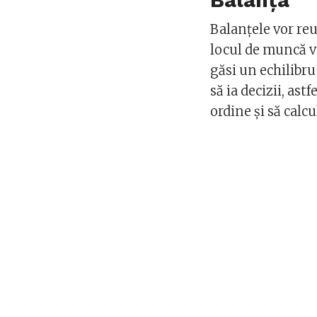
Balanța
Balanțele vor reuș
locul de muncă vo
găsi un echilibr
să ia decizii, ast
ordine și să calcu