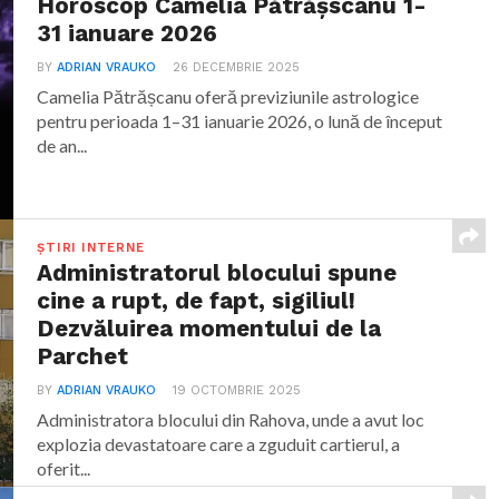
Horoscop Camelia Pătrășscanu 1-
31 ianuare 2026
BY
ADRIAN VRAUKO
26 DECEMBRIE 2025
Camelia Pătrășcanu oferă previziunile astrologice
pentru perioada 1–31 ianuarie 2026, o lună de început
de an...
ȘTIRI INTERNE
Administratorul blocului spune
cine a rupt, de fapt, sigiliul!
Dezvăluirea momentului de la
Parchet
BY
ADRIAN VRAUKO
19 OCTOMBRIE 2025
Administratora blocului din Rahova, unde a avut loc
explozia devastatoare care a zguduit cartierul, a
oferit...