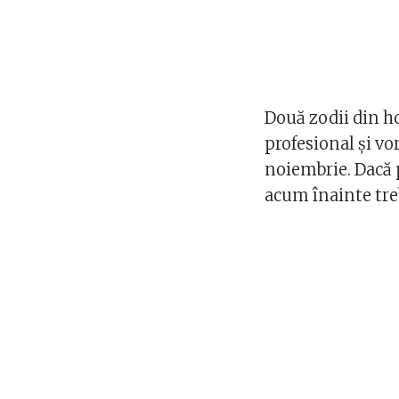
Două zodii din h
profesional și v
noiembrie. Dacă 
acum înainte treb