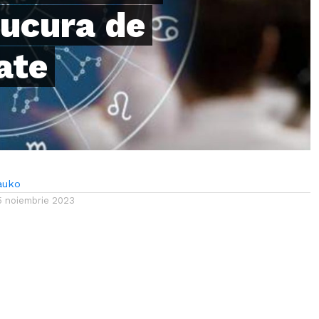
bucura de
ate
auko
5 noiembrie 2023