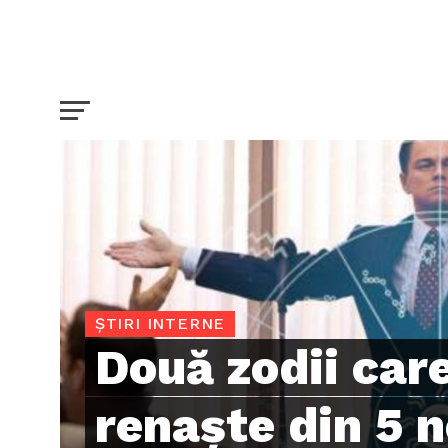
ȘTIRI INTERNE
Două zodii car
renaște din 5 