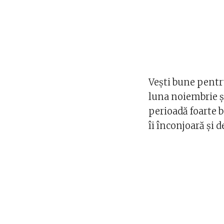
Vești bune pentru
luna noiembrie și
perioadă foarte bu
îi înconjoară și 