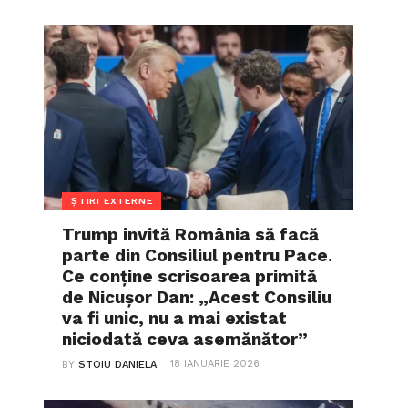
ȘTIRI EXTERNE
Trump invită România să facă
parte din Consiliul pentru Pace.
Ce conține scrisoarea primită
de Nicușor Dan: „Acest Consiliu
va fi unic, nu a mai existat
niciodată ceva asemănător”
18 IANUARIE 2026
BY
STOIU DANIELA