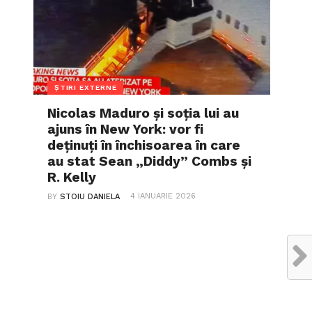
ȘTIRI EXTERNE
Nicolas Maduro și soția lui au
ajuns în New York: vor fi
deținuți în închisoarea în care
au stat Sean „Diddy” Combs și
R. Kelly
4 IANUARIE 2026
BY
STOIU DANIELA