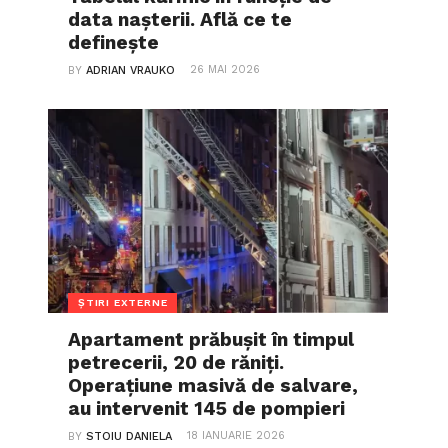
data nașterii. Află ce te
definește
26 MAI 2026
BY
ADRIAN VRAUKO
ȘTIRI EXTERNE
Apartament prăbușit în timpul
petrecerii, 20 de răniți.
Operațiune masivă de salvare,
au intervenit 145 de pompieri
18 IANUARIE 2026
BY
STOIU DANIELA