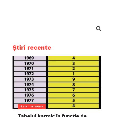
Știri recente
ȘTIRI INTERNE
Tabelul karmic în funcție de