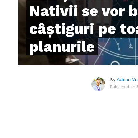
Nativii se vor 
câștiguri pe to
planurile
By
Adrian Vr
Published on