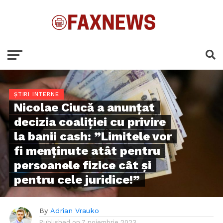
ȘTIRI INTERNE
Nicolae Ciucă a anunțat
decizia coaliției cu privire
la banii cash: ”Limitele vor
fi menținute atât pentru
persoanele fizice cât și
pentru cele juridice!”
By
Adrian Vrauko
Published on
7 noiembrie 2023