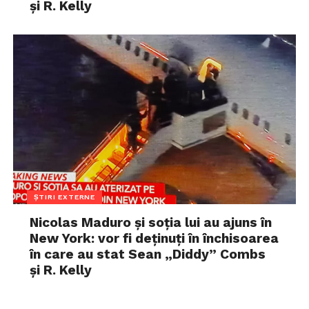
și R. Kelly
ȘTIRI EXTERNE
Nicolas Maduro și soția lui au ajuns în
New York: vor fi deținuți în închisoarea
în care au stat Sean „Diddy” Combs
și R. Kelly