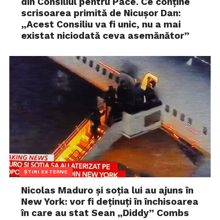
din Consiliul pentru Pace. Ce conține
scrisoarea primită de Nicușor Dan:
„Acest Consiliu va fi unic, nu a mai
existat niciodată ceva asemănător”
ȘTIRI EXTERNE
Nicolas Maduro și soția lui au ajuns în
New York: vor fi deținuți în închisoarea
în care au stat Sean „Diddy” Combs