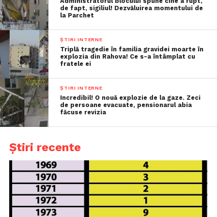
Administratorul blocului spune cine a rupt,
de fapt, sigiliul! Dezvăluirea momentului de
la Parchet
ȘTIRI INTERNE
Triplă tragedie în familia gravidei moarte în
explozia din Rahova! Ce s-a întâmplat cu
fratele ei
ȘTIRI INTERNE
Incredibil! O nouă explozie de la gaze. Zeci
de persoane evacuate, pensionarul abia
făcuse revizia
Știri recente