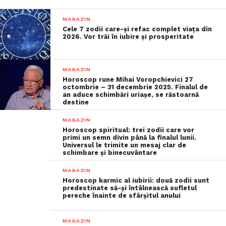
MAGAZIN
Cele 7 zodii care-și refac complet viața din
2026. Vor trăi în iubire și prosperitate
MAGAZIN
Horoscop rune Mihai Voropchievici 27
octombrie – 31 decembrie 2025. Finalul de
an aduce schimbări uriașe, se răstoarnă
destine
MAGAZIN
Horoscop spiritual: trei zodii care vor
primi un semn divin până la finalul lunii.
Universul le trimite un mesaj clar de
schimbare și binecuvântare
MAGAZIN
Horoscop karmic al iubirii: două zodii sunt
predestinate să-și întâlnească sufletul
pereche înainte de sfârșitul anului
MAGAZIN