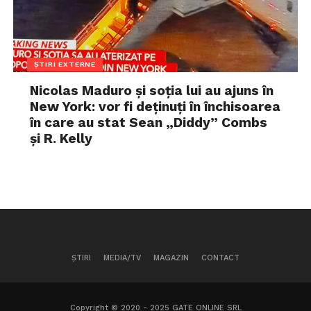
ȘTIRI EXTERNE
Nicolas Maduro și soția lui au ajuns în
New York: vor fi deținuți în închisoarea
în care au stat Sean „Diddy” Combs
și R. Kelly
ȘTIRI
MEDIA/TV
MAGAZIN
CONTACT
Copyright © 2020 - 2025 GATE ONLINE SRL