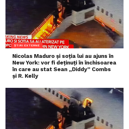
ȘTIRI EXTERNE
Nicolas Maduro și soția lui au ajuns în
New York: vor fi deținuți în închisoarea
în care au stat Sean „Diddy” Combs
și R. Kelly