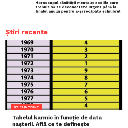
Horoscopul sănătății mentale: zodiile care
trebuie să se deconecteze urgent până la
finalul anului pentru a-și recăpăta echilibrul
Știri recente
ȘTIRI INTERNE
Tabelul karmic în funcție de data
nașterii. Află ce te definește