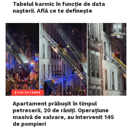
Tabelul karmic în funcție de data
nașterii. Află ce te definește
ȘTIRI EXTERNE
Apartament prăbușit în timpul
petrecerii, 20 de răniți. Operațiune
masivă de salvare, au intervenit 145
de pompieri