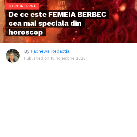
ȘTIRI INTERNE
De ce este FEMEIA BERBEC
cea mai speciala din
horoscop
By
Faxnews Redactia
Published on
15 noiembrie 2023