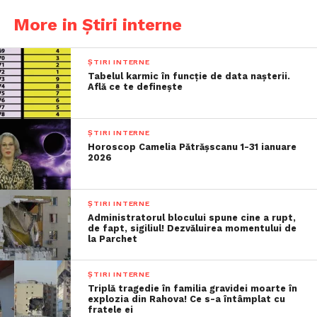
More in Știri interne
ȘTIRI INTERNE
Tabelul karmic în funcție de data nașterii.
Află ce te definește
ȘTIRI INTERNE
Horoscop Camelia Pătrășscanu 1-31 ianuare
2026
ȘTIRI INTERNE
Administratorul blocului spune cine a rupt,
de fapt, sigiliul! Dezvăluirea momentului de
la Parchet
ȘTIRI INTERNE
Triplă tragedie în familia gravidei moarte în
explozia din Rahova! Ce s-a întâmplat cu
fratele ei