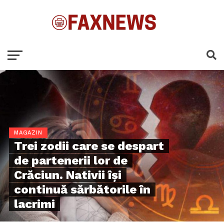
MAGAZIN
Trei zodii care se despart
de partenerii lor de
Crăciun. Nativii își
continuă sărbătorile în
lacrimi