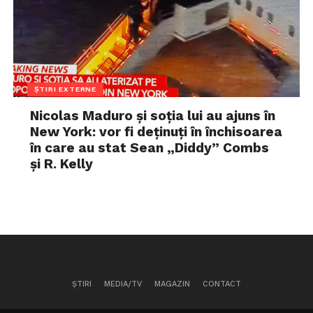
ȘTIRI EXTERNE
Nicolas Maduro și soția lui au ajuns în
New York: vor fi deținuți în închisoarea
în care au stat Sean „Diddy” Combs
și R. Kelly
ȘTIRI
MEDIA/TV
MAGAZIN
CONTACT