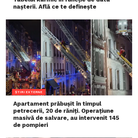
nașterii. Află ce te definește
ȘTIRI EXTERNE
Apartament prăbușit în timpul
petrecerii, 20 de răniți. Operațiune
masivă de salvare, au intervenit 145
de pompieri