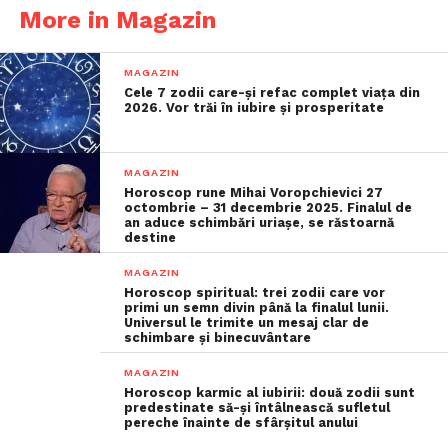
More in Magazin
MAGAZIN
Cele 7 zodii care-și refac complet viața din
2026. Vor trăi în iubire și prosperitate
MAGAZIN
Horoscop rune Mihai Voropchievici 27
octombrie – 31 decembrie 2025. Finalul de
an aduce schimbări uriașe, se răstoarnă
destine
MAGAZIN
Horoscop spiritual: trei zodii care vor
primi un semn divin până la finalul lunii.
Universul le trimite un mesaj clar de
schimbare și binecuvântare
MAGAZIN
Horoscop karmic al iubirii: două zodii sunt
predestinate să-și întâlnească sufletul
pereche înainte de sfârșitul anului