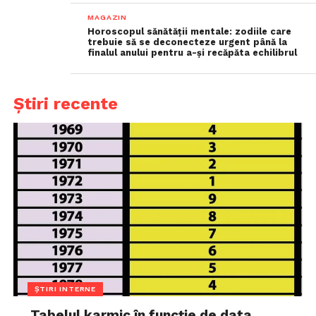
MAGAZIN
Horoscopul sănătății mentale: zodiile care
trebuie să se deconecteze urgent până la
finalul anului pentru a-și recăpăta echilibrul
Știri recente
ȘTIRI INTERNE
Tabelul karmic în funcție de data