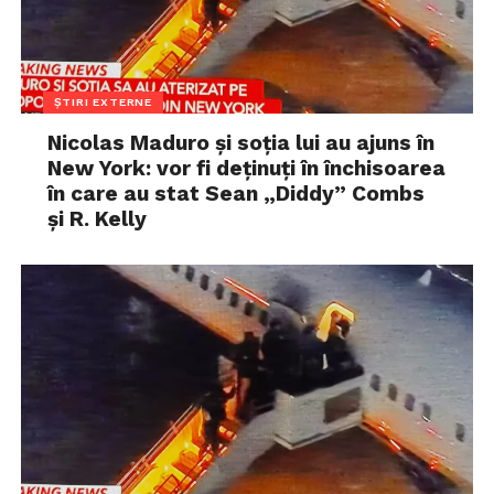
ȘTIRI EXTERNE
Nicolas Maduro și soția lui au ajuns în
New York: vor fi deținuți în închisoarea
în care au stat Sean „Diddy” Combs
și R. Kelly