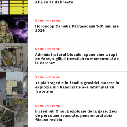
Află ce te definește
ȘTIRI INTERNE
Horoscop Camelia Pătrășscanu 1-31 ianuare
2026
ȘTIRI INTERNE
Administratorul blocului spune cine a rupt,
de fapt, sigiliul! Dezvăluirea momentului de
la Parchet
ȘTIRI INTERNE
Triplă tragedie în familia gravidei moarte în
explozia din Rahova! Ce s-a întâmplat cu
fratele ei
ȘTIRI INTERNE
Incredibil! O nouă explozie de la gaze. Zeci
de persoane evacuate, pensionarul abia
făcuse revizia