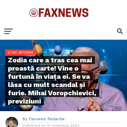
ȘTIRI INTERNE
Zodia care a tras cea mai
proastă carte! Vine o
furtună în viața ei. Se va
lăsa cu mult scandal și
furie. Mihai Voropchievici,
previziuni
By
Faxnews Redactia
Published on
15 noiembrie 2023