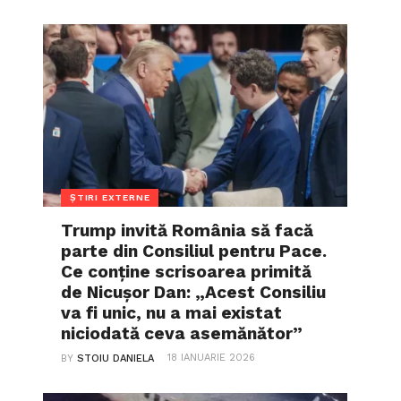
ȘTIRI EXTERNE
Trump invită România să facă
parte din Consiliul pentru Pace.
Ce conține scrisoarea primită
de Nicușor Dan: „Acest Consiliu
va fi unic, nu a mai existat
niciodată ceva asemănător”
18 IANUARIE 2026
BY
STOIU DANIELA