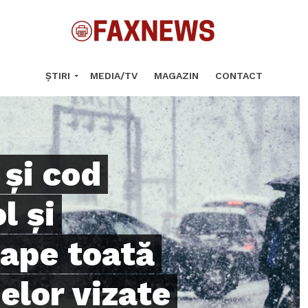
ȘTIRI
MEDIA/TV
MAGAZIN
CONTACT
 și cod
l și
oape toată
elor vizate