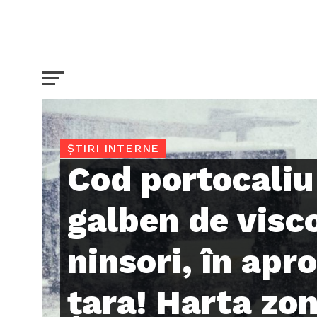
ȘTIRI INTERNE
Cod portocaliu
galben de visco
ninsori, în apr
țara! Harta zon