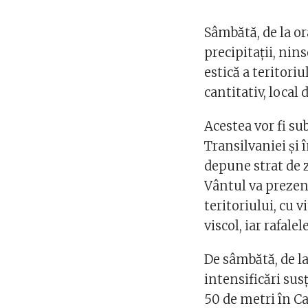
Sâmbătă, de la o
precipitații, nin
estică a teritoriu
cantitativ, local
Acestea vor fi s
Transilvaniei și 
depune strat de z
Vântul va prezent
teritoriului, cu 
viscol, iar rafal
De sâmbătă, de la
intensificări susț
50 de metri în Ca