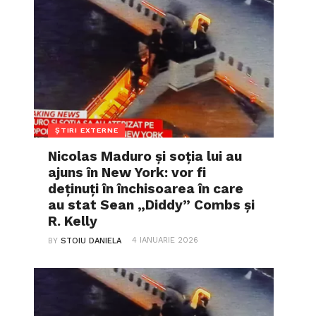
ȘTIRI EXTERNE
Nicolas Maduro și soția lui au
ajuns în New York: vor fi
deținuți în închisoarea în care
au stat Sean „Diddy” Combs și
R. Kelly
4 IANUARIE 2026
BY
STOIU DANIELA