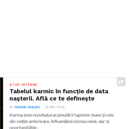
ȘTIRI INTERNE
Tabelul karmic în funcție de data
nașterii. Află ce te definește
BY
ADRIAN VRAUKO
26 MAI 2026
Karma este rezultatul acumulării faptelor bune și rele
din viețile anterioare, influențând obstacolele, dar și
oportunitățile...