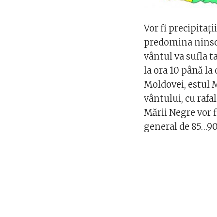
Vor fi precipitați
predomina ninsori
vântul va sufla t
la ora 10 până la 
Moldovei, estul M
vântului, cu rafal
Mării Negre vor fi
general de 85…9