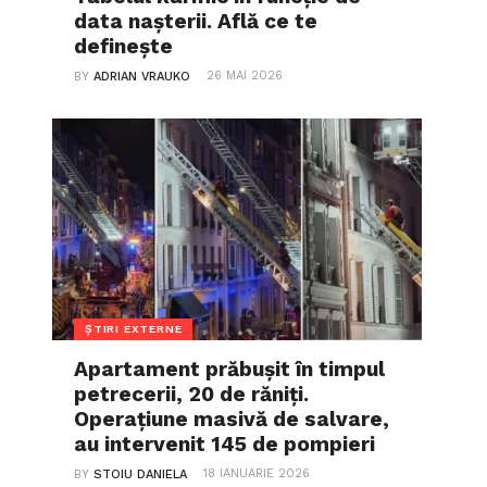
data nașterii. Află ce te
definește
26 MAI 2026
BY
ADRIAN VRAUKO
ȘTIRI EXTERNE
Apartament prăbușit în timpul
petrecerii, 20 de răniți.
Operațiune masivă de salvare,
au intervenit 145 de pompieri
18 IANUARIE 2026
BY
STOIU DANIELA