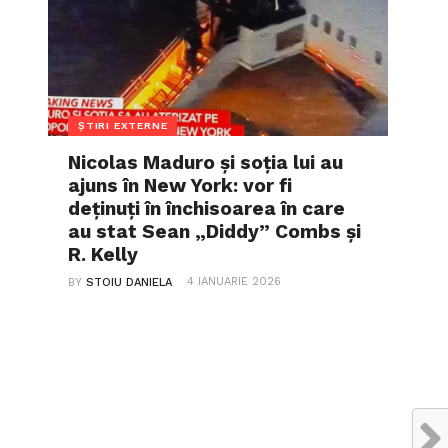
ȘTIRI EXTERNE
Nicolas Maduro și soția lui au
ajuns în New York: vor fi
deținuți în închisoarea în care
au stat Sean „Diddy” Combs și
R. Kelly
4 IANUARIE 2026
BY
STOIU DANIELA