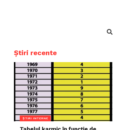
Știri recente
ȘTIRI INTERNE
Tabelul karmic în funcție de