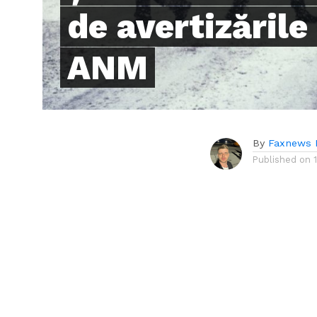
de avertizăril
ANM
By
Faxnews 
Published on