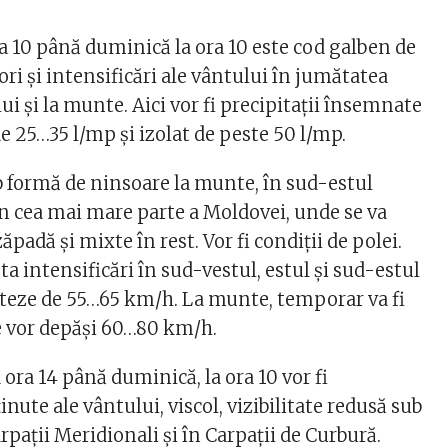
ra 10 până duminică la ora 10 este cod galben de
sori și intensificări ale vântului în jumătatea
lui și la munte. Aici vor fi precipitații însemnate
 de 25…35 l/mp și izolat de peste 50 l/mp.
ub formă de ninsoare la munte, în sud-estul
în cea mai mare parte a Moldovei, unde se va
ăpadă și mixte în rest. Vor fi condiții de polei.
a intensificări în sud-vestul, estul și sud-estul
viteze de 55…65 km/h. La munte, temporar va fi
ele vor depăși 60…80 km/h.
 ora 14 până duminică, la ora 10 vor fi
inute ale vântului, viscol, vizibilitate redusă sub
rpații Meridionali și în Carpații de Curbură.