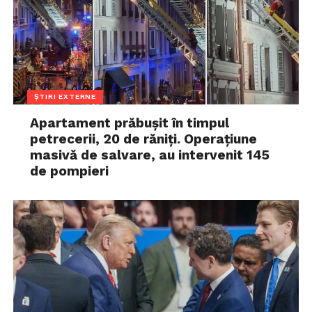
ȘTIRI EXTERNE
Apartament prăbușit în timpul
petrecerii, 20 de răniți. Operațiune
masivă de salvare, au intervenit 145
de pompieri