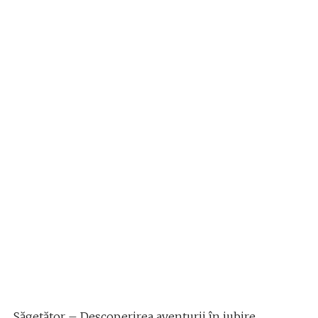
Săgetător – Descoperirea aventurii în iubire