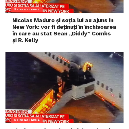
ȘTIRI EXTERNE
Nicolas Maduro și soția lui au ajuns în
New York: vor fi deținuți în închisoarea
în care au stat Sean „Diddy” Combs
și R. Kelly
ȘTIRI EXTERNE