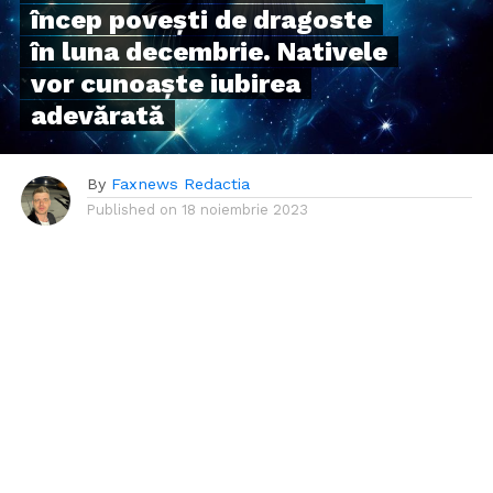
încep povești de dragoste
în luna decembrie. Nativele
vor cunoaște iubirea
adevărată
By
Faxnews Redactia
Published on
18 noiembrie 2023