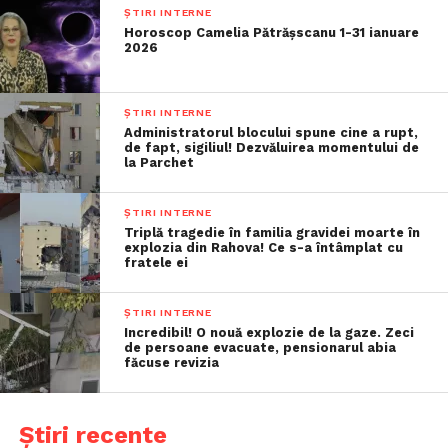
ȘTIRI INTERNE
Horoscop Camelia Pătrășscanu 1-31 ianuare
2026
ȘTIRI INTERNE
Administratorul blocului spune cine a rupt,
de fapt, sigiliul! Dezvăluirea momentului de
la Parchet
ȘTIRI INTERNE
Triplă tragedie în familia gravidei moarte în
explozia din Rahova! Ce s-a întâmplat cu
fratele ei
ȘTIRI INTERNE
Incredibil! O nouă explozie de la gaze. Zeci
de persoane evacuate, pensionarul abia
făcuse revizia
Știri recente