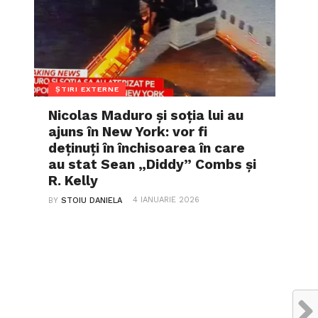
ȘTIRI EXTERNE
Nicolas Maduro și soția lui au
ajuns în New York: vor fi
deținuți în închisoarea în care
au stat Sean „Diddy” Combs și
R. Kelly
4 IANUARIE 2026
BY
STOIU DANIELA