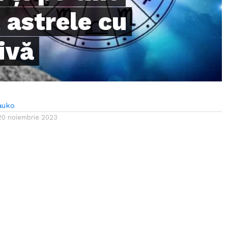
 astrele cu
ivă
auko
20 noiembrie 2023