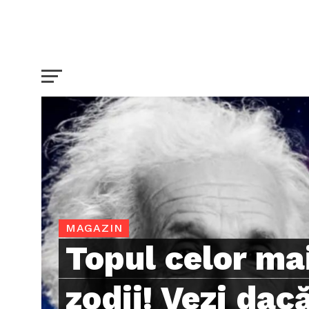
MAGAZIN
Topul celor ma
zodii! Vezi dacă