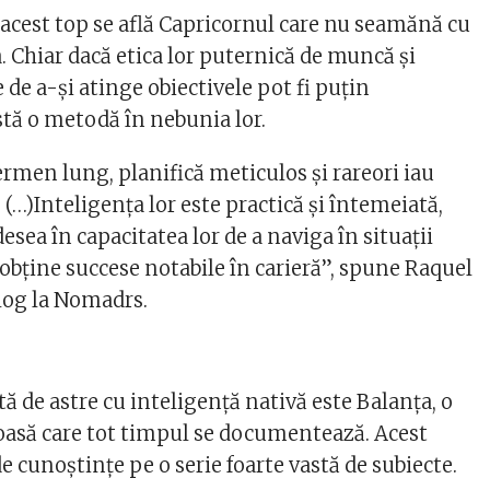
 acest top se află Capricornul care nu seamănă cu
 Chiar dacă etica lor puternică de muncă și
 de a-și atinge obiectivele pot fi puțin
stă o metodă în nebunia lor.
rmen lung, planifică meticulos și rareori iau
 (…)Inteligența lor este practică și întemeiată,
desea în capacitatea lor de a naviga în situații
obține succese notabile în carieră”, spune Raquel
log la Nomadrs.
tă de astre cu inteligență nativă este Balanța, o
ioasă care tot timpul se documentează. Acest
de cunoștințe pe o serie foarte vastă de subiecte.