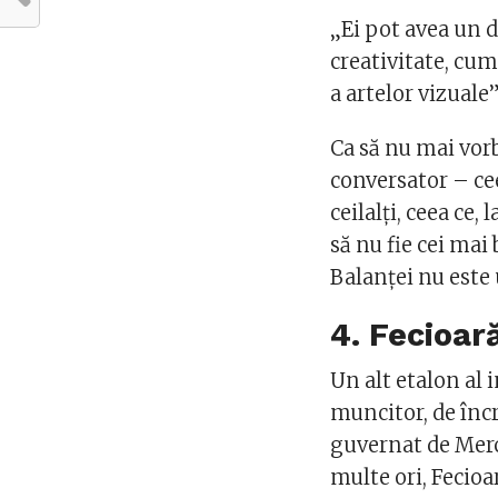
„Ei pot avea un 
creativitate, cum
a artelor vizuale
Ca să nu mai vor
conversator – ce
ceilalți, ceea ce,
să nu fie cei mai
Balanței nu este 
4. Fecioar
Un alt etalon al 
muncitor, de înc
guvernat de Mercu
multe ori, Fecioa