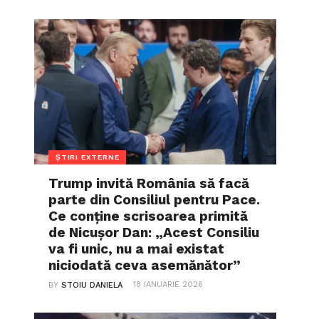
ȘTIRI EXTERNE
Trump invită România să facă
parte din Consiliul pentru Pace.
Ce conține scrisoarea primită
de Nicușor Dan: „Acest Consiliu
va fi unic, nu a mai existat
niciodată ceva asemănător”
18 IANUARIE 2026
BY
STOIU DANIELA