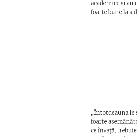
academice și au u
foarte bune la a d
„Întotdeauna le s
foarte asemănăto
ce învață, trebuie