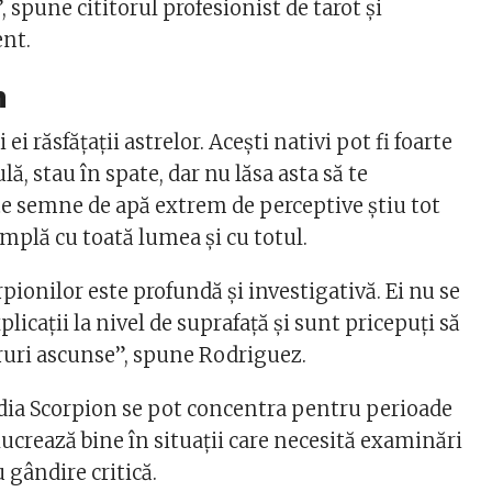
”, spune cititorul profesionist de tarot și
ent.
n
 ei răsfățații astrelor. Acești nativi pot fi foarte
gulă, stau în spate, dar nu lăsa asta să te
te semne de apă extrem de perceptive știu tot
mplă cu toată lumea și cu totul.
pionilor este profundă și investigativă. Ei nu se
icații la nivel de suprafață și sunt pricepuți să
uri ascunse”, spune Rodriguez.
odia Scorpion se pot concentra pentru perioade
lucrează bine în situații care necesită examinări
 gândire critică.