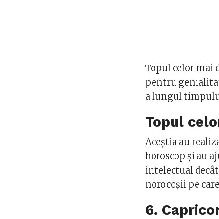
Topul celor mai d
pentru genialita
a lungul timpulu
Topul celo
Aceștia au realiz
horoscop și au aj
intelectual decât 
norocoșii pe care
6. Caprico