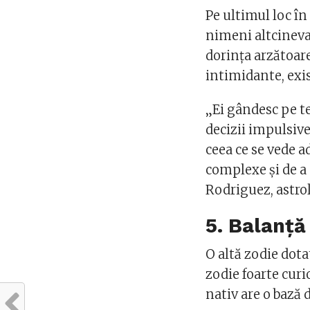
Pe ultimul loc în
nimeni altcineva.
dorința arzătoare
intimidante, exi
„Ei gândesc pe te
decizii impulsive
ceea ce se vede a
complexe și de a 
Rodriguez, astro
5. Balanță
O altă zodie dota
zodie foarte cur
nativ are o bază 