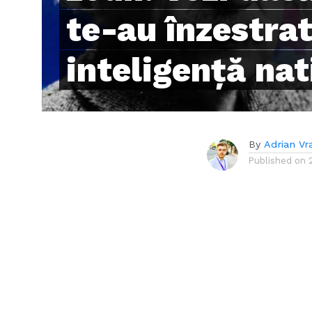
te-au înzestrat
inteligență nat
By
Adrian Vr
Published on