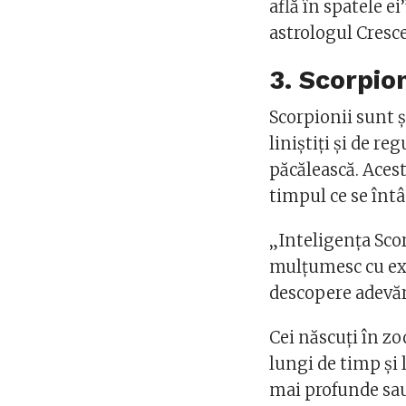
află în spatele ei
astrologul Cresc
3. Scorpio
Scorpionii sunt și
liniștiți și de re
păcălească. Aces
timpul ce se întâ
„Inteligența Scor
mulțumesc cu expl
descopere adevăr
Cei născuți în z
lungi de timp și 
mai profunde sau