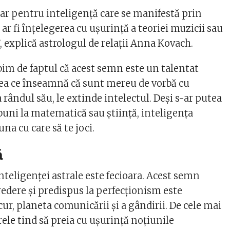
dar pentru inteligență care se manifestă prin
 ar fi înțelegerea cu ușurință a teoriei muzicii sau
”, explică astrologul de relații Anna Kovach.
bim de faptul că acest semn este un talentat
ea ce înseamnă că sunt mereu de vorbă cu
 la rândul său, le extinde intelectul. Deși s-ar putea
 buni la matematică sau știință, inteligența
una cu care să te joci.
ă
inteligenței astrale este fecioara. Acest semn
redere și predispus la perfecționism este
r, planeta comunicării și a gândirii. De cele mai
rele tind să preia cu ușurință noțiunile