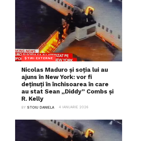
ȘTIRI EXTERNE
Nicolas Maduro și soția lui au
ajuns în New York: vor fi
deținuți în închisoarea în care
au stat Sean „Diddy” Combs și
R. Kelly
4 IANUARIE 2026
BY
STOIU DANIELA