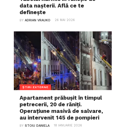
data nașterii. Află ce te
definește
26 MAI 2026
BY
ADRIAN VRAUKO
ȘTIRI EXTERNE
Apartament prăbușit în timpul
petrecerii, 20 de răniți.
Operațiune masivă de salvare,
au intervenit 145 de pompieri
18 IANUARIE 2026
BY
STOIU DANIELA