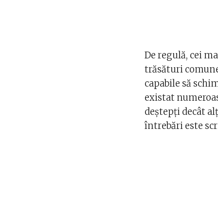
De regulă, cei m
trăsături comune 
capabile să schim
existat numeroas
deștepți decât al
întrebări este scr