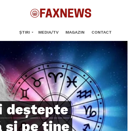
ȘTIRI
MEDIA/TV
MAGAZIN
CONTACT
i deștepte
 și pe tine