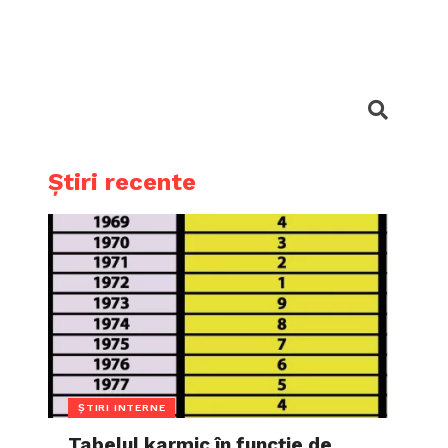
Știri recente
ȘTIRI INTERNE
Tabelul karmic în funcție de