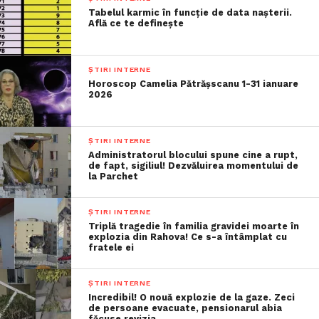
Tabelul karmic în funcție de data nașterii.
Află ce te definește
ȘTIRI INTERNE
Horoscop Camelia Pătrășscanu 1-31 ianuare
2026
ȘTIRI INTERNE
Administratorul blocului spune cine a rupt,
de fapt, sigiliul! Dezvăluirea momentului de
la Parchet
ȘTIRI INTERNE
Triplă tragedie în familia gravidei moarte în
explozia din Rahova! Ce s-a întâmplat cu
fratele ei
ȘTIRI INTERNE
Incredibil! O nouă explozie de la gaze. Zeci
de persoane evacuate, pensionarul abia
făcuse revizia