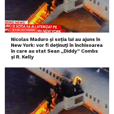
ȘTIRI EXTERNE
Nicolas Maduro și soția lui au ajuns în
New York: vor fi deținuți în închisoarea
în care au stat Sean „Diddy” Combs
și R. Kelly