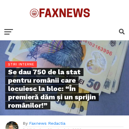
ȘTIRI INTERNE
Se dau 750 de la stat
pentru românii care
locuiesc la bloc: “În
premieră dăm și un sprijin
românilor!”
By
Faxnews Redactia