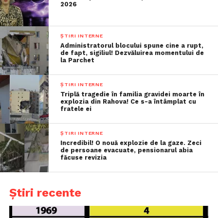
2026
ȘTIRI INTERNE
Administratorul blocului spune cine a rupt,
de fapt, sigiliul! Dezvăluirea momentului de
la Parchet
ȘTIRI INTERNE
Triplă tragedie în familia gravidei moarte în
explozia din Rahova! Ce s-a întâmplat cu
fratele ei
ȘTIRI INTERNE
Incredibil! O nouă explozie de la gaze. Zeci
de persoane evacuate, pensionarul abia
făcuse revizia
Știri recente