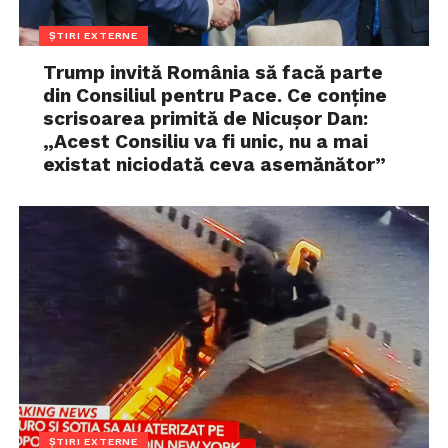
ȘTIRI EXTERNE
Trump invită România să facă parte
din Consiliul pentru Pace. Ce conține
scrisoarea primită de Nicușor Dan:
„Acest Consiliu va fi unic, nu a mai
existat niciodată ceva asemănător”
ȘTIRI EXTERNE