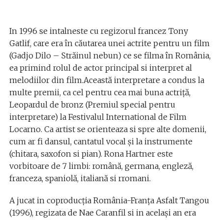
In 1996 se intalneste cu regizorul francez Tony
Gatlif, care era în căutarea unei actrite pentru un film
(Gadjo Dilo – Străinul nebun) ce se filma în România,
ea primind rolul de actor principal si interpret al
melodiilor din film.Această interpretare a condus la
multe premii, ca cel pentru cea mai buna actriță,
Leopardul de bronz (Premiul special pentru
interpretare) la Festivalul International de Film
Locarno. Ca artist se orienteaza si spre alte domenii,
cum ar fi dansul, cantatul vocal și la instrumente
(chitara, saxofon si pian). Rona Hartner este
vorbitoare de 7 limbi: română, germana, engleză,
franceza, spaniolă, italiană si rromani.
A jucat in coproducția România-Franța Asfalt Tangou
(1996), regizata de Nae Caranfil si in același an era