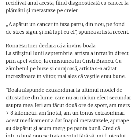
recidivat anul acesta, fiind diagnosticată cu cancer la
plămâni și metastaze pe creier.
„A apărut un cancer în faza patru, din nou, pe fond
de stres sigur și mă lupt cu el”, spunea artista recent.
Rona Hartner declara că a învins boala
La sfârșitul lunii septembrie, artista a intrat în direct,
prin apel video, la emisiunea lui Cristi Brancu. Cu
zâmbetul pe buze și curajoasă, artista s-a arătat
încrezătoare în viitor, mai ales că veștile erau bune.
“Boala răspunde extraordinar la ultimul model de
citostatice din lume, care nu au niciun efect secundar
asupra mea. Ieri am făcut două ore de sport, am mers
7-8 kilometri, am înotat, am un tonus extraordinar.
Acest medicament a dat înapoi metastazele, aproape
au dispărut și acum merg pe panta bună. Cred că
într-o lună opresc tratamentul fără să-mi fi pierdut