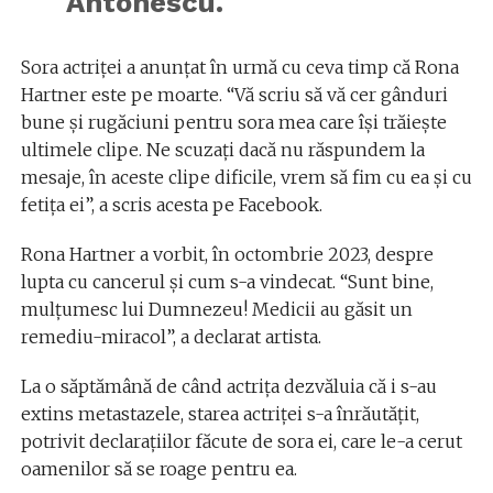
Antonescu.
Sora actriței a anunțat în urmă cu ceva timp că Rona
Hartner este pe moarte. “Vă scriu să vă cer gânduri
bune și rugăciuni pentru sora mea care își trăiește
ultimele clipe. Ne scuzați dacă nu răspundem la
mesaje, în aceste clipe dificile, vrem să fim cu ea și cu
fetița ei”, a scris acesta pe Facebook.
Rona Hartner a vorbit, în octombrie 2023, despre
lupta cu cancerul și cum s-a vindecat. “Sunt bine,
mulțumesc lui Dumnezeu! Medicii au găsit un
remediu-miracol”, a declarat artista.
La o săptămână de când actrița dezvăluia că i s-au
extins metastazele, starea actriței s-a înrăutățit,
potrivit declarațiilor făcute de sora ei, care le-a cerut
oamenilor să se roage pentru ea.