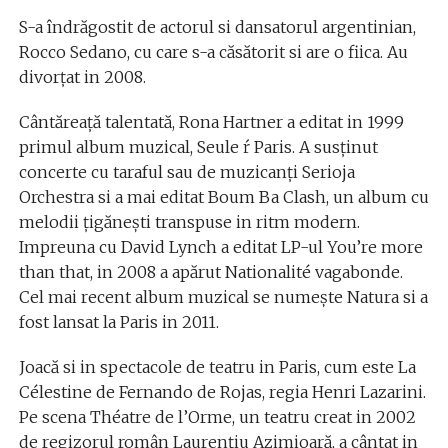
S-a îndrăgostit de actorul si dansatorul argentinian,
Rocco Sedano, cu care s-a căsătorit si are o fiica. Au
divorțat in 2008.
Cântăreață talentată, Rona Hartner a editat in 1999
primul album muzical, Seule ŕ Paris. A susținut
concerte cu taraful sau de muzicanți Serioja
Orchestra si a mai editat Boum Ba Clash, un album cu
melodii țigănești transpuse in ritm modern.
Impreuna cu David Lynch a editat LP-ul You’re more
than that, in 2008 a apărut Nationalité vagabonde.
Cel mai recent album muzical se numește Natura si a
fost lansat la Paris in 2011.
Joacă si in spectacole de teatru in Paris, cum este La
Célestine de Fernando de Rojas, regia Henri Lazarini.
Pe scena Théatre de l’Orme, un teatru creat in 2002
de regizorul român Laurențiu Azimioară, a cântat in