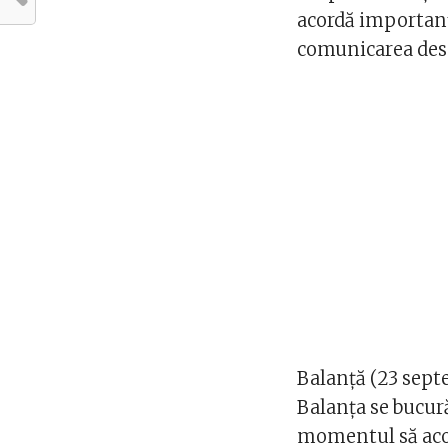
acordă importanță
comunicarea desc
Balanță (23 sept
Balanța se bucură
momentul să acor