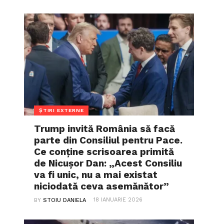
ȘTIRI EXTERNE
Trump invită România să facă
parte din Consiliul pentru Pace.
Ce conține scrisoarea primită
de Nicușor Dan: „Acest Consiliu
va fi unic, nu a mai existat
niciodată ceva asemănător”
18 IANUARIE 2026
BY
STOIU DANIELA