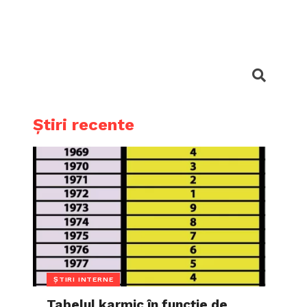
Știri recente
ȘTIRI INTERNE
Tabelul karmic în funcție de