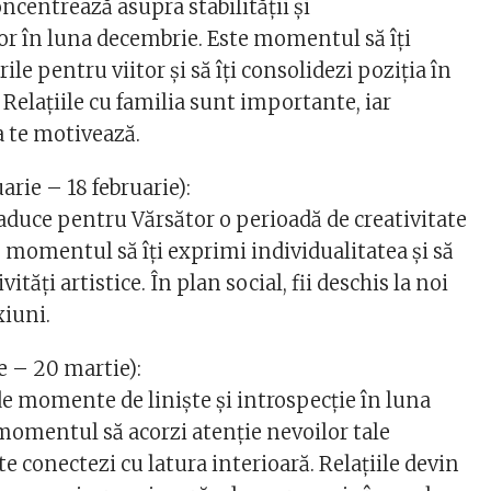
ncentrează asupra stabilității și
lor în luna decembrie. Este momentul să îți
ile pentru viitor și să îți consolidezi poziția în
 Relațiile cu familia sunt importante, iar
a te motivează.
arie – 18 februarie):
duce pentru Vărsător o perioadă de creativitate
te momentul să îți exprimi individualitatea și să
vități artistice. În plan social, fii deschis la noi
xiuni.
ie – 20 martie):
de momente de liniște și introspecție în luna
momentul să acorzi atenție nevoilor tale
te conectezi cu latura interioară. Relațiile devin