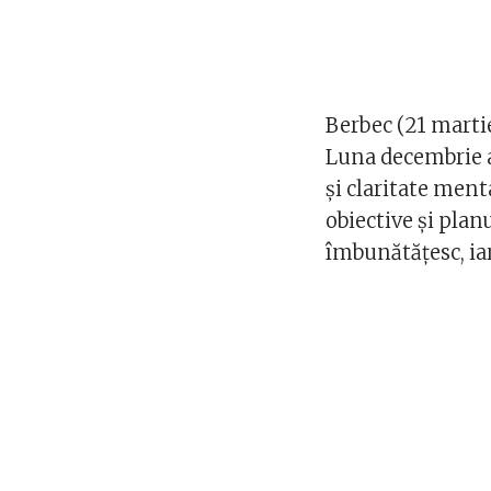
Berbec (21 martie
Luna decembrie a
și claritate ment
obiective și plan
îmbunătățesc, iar