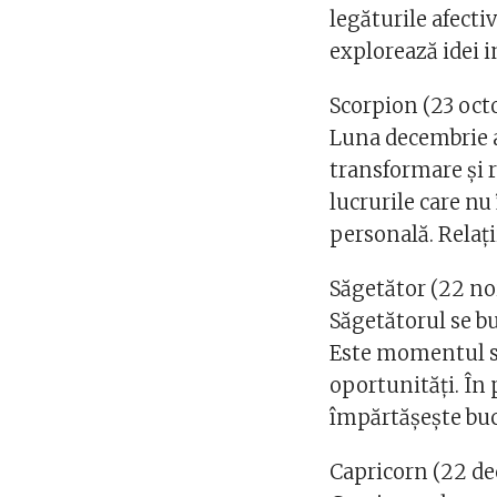
legăturile afectiv
explorează idei 
Scorpion (23 oct
Luna decembrie 
transformare și 
lucrurile care nu
personală. Relați
Săgetător (22 no
Săgetătorul se b
Este momentul să-
oportunități. În p
împărtășește bucu
Capricorn (22 de