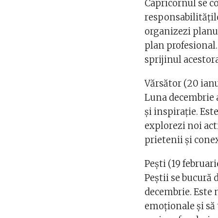
Capricornul se co
responsabilități
organizezi planur
plan profesional.
sprijinul acestor
Vărsător (20 ianu
Luna decembrie a
și inspirație. Es
explorezi noi acti
prietenii și cone
Pești (19 februar
Peștii se bucură 
decembrie. Este 
emoționale și să 