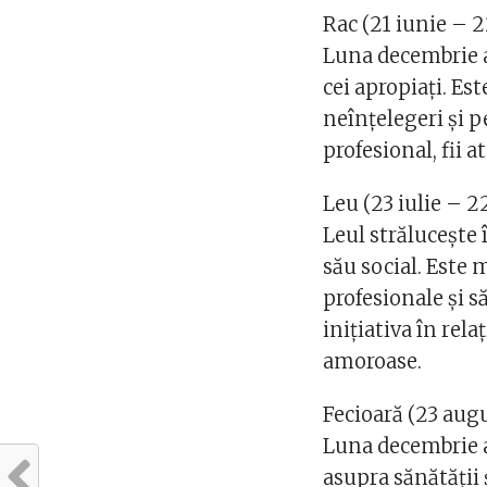
Rac (21 iunie – 22
Luna decembrie a
cei apropiați. Es
neînțelegeri și p
profesional, fii 
Leu (23 iulie – 2
Leul strălucește
său social. Este 
profesionale și s
inițiativa în rela
amoroase.
Fecioară (23 aug
Luna decembrie a
asupra sănătății ș