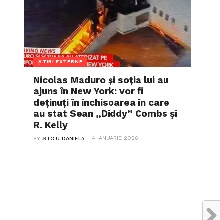
ȘTIRI EXTERNE
Nicolas Maduro și soția lui au
ajuns în New York: vor fi
deținuți în închisoarea în care
au stat Sean „Diddy” Combs și
R. Kelly
4 IANUARIE 2026
BY
STOIU DANIELA