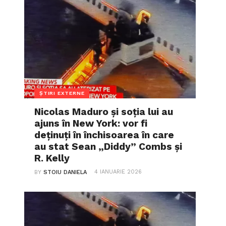
ȘTIRI EXTERNE
Nicolas Maduro și soția lui au
ajuns în New York: vor fi
deținuți în închisoarea în care
au stat Sean „Diddy” Combs și
R. Kelly
4 IANUARIE 2026
BY
STOIU DANIELA