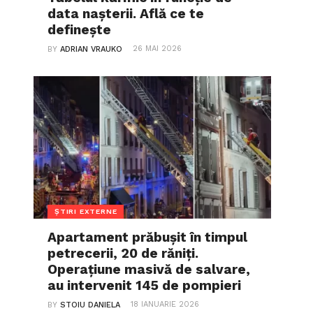
data nașterii. Află ce te
definește
26 MAI 2026
BY
ADRIAN VRAUKO
ȘTIRI EXTERNE
Apartament prăbușit în timpul
petrecerii, 20 de răniți.
Operațiune masivă de salvare,
au intervenit 145 de pompieri
18 IANUARIE 2026
BY
STOIU DANIELA