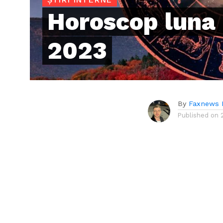
Horoscop luna
2023
By
Faxnews 
Published on