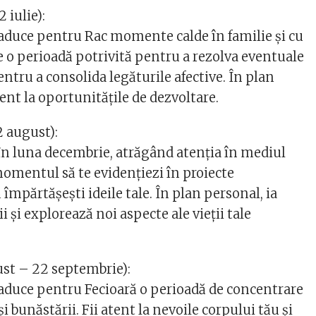
 iulie):
duce pentru Rac momente calde în familie și cu
te o perioadă potrivită pentru a rezolva eventuale
entru a consolida legăturile afective. În plan
atent la oportunitățile de dezvoltare.
2 august):
 în luna decembrie, atrăgând atenția în mediul
momentul să te evidențiezi în proiecte
ă împărtășești ideile tale. În plan personal, ia
ții și explorează noi aspecte ale vieții tale
ust – 22 septembrie):
duce pentru Fecioară o perioadă de concentrare
i bunăstării. Fii atent la nevoile corpului tău și