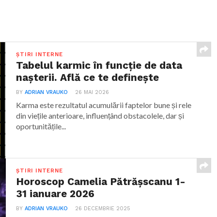
ȘTIRI INTERNE
Tabelul karmic în funcție de data
nașterii. Află ce te definește
BY
ADRIAN VRAUKO
26 MAI 2026
Karma este rezultatul acumulării faptelor bune și rele
din viețile anterioare, influențând obstacolele, dar și
oportunitățile...
ȘTIRI INTERNE
Horoscop Camelia Pătrășscanu 1-
31 ianuare 2026
BY
ADRIAN VRAUKO
26 DECEMBRIE 2025