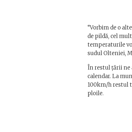
“Vorbim de o alt
de pildă, cel mul
temperaturile vor 
sudul Olteniei, M
În restul țării n
calendar. La munt
100km/h restul t
ploile.