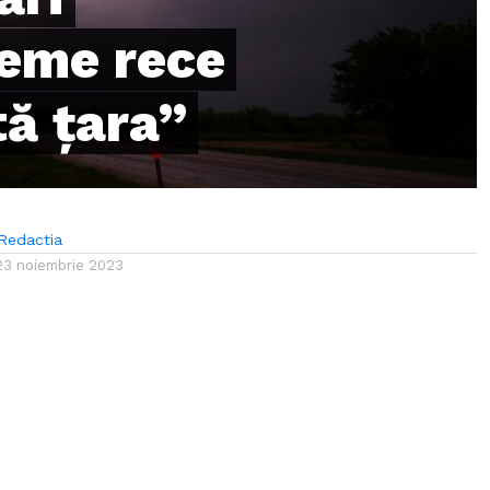
reme rece
tă țara”
Redactia
23 noiembrie 2023