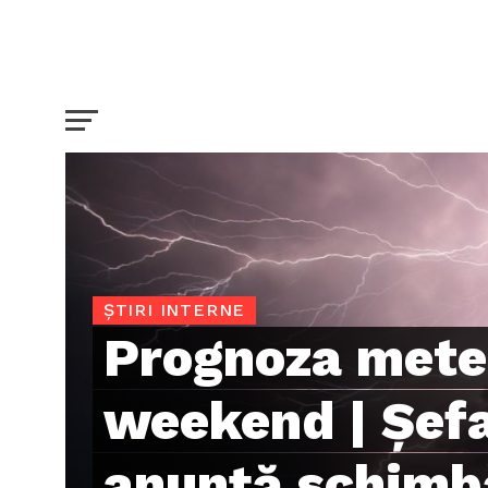
ȘTIRI INTERNE
Prognoza mete
weekend | Şef
anunţă schimb