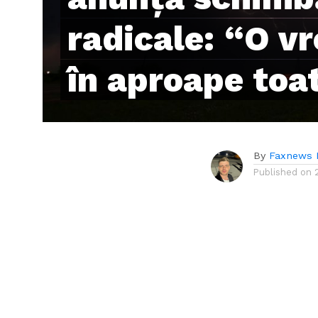
radicale: “O v
în aproape toa
By
Faxnews 
Published on