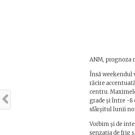
ANM, prognoza 
Însă weekendul v
răcire accentuată
centru. Maximele 
grade și între -8
sfârșitul lunii n
Vorbim și de inte
senzația de frig 