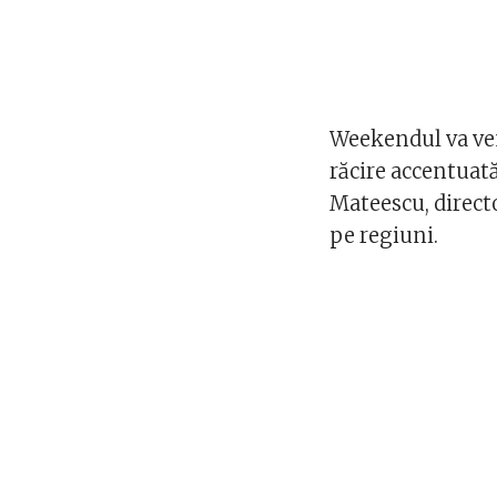
Weekendul va ven
răcire accentuată
Mateescu, direct
pe regiuni.