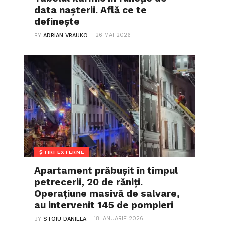
data nașterii. Află ce te
definește
26 MAI 2026
BY
ADRIAN VRAUKO
ȘTIRI EXTERNE
Apartament prăbușit în timpul
petrecerii, 20 de răniți.
Operațiune masivă de salvare,
au intervenit 145 de pompieri
18 IANUARIE 2026
BY
STOIU DANIELA