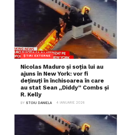
ȘTIRI EXTERNE
Nicolas Maduro și soția lui au
ajuns în New York: vor fi
deținuți în închisoarea în care
au stat Sean „Diddy” Combs și
R. Kelly
4 IANUARIE 2026
BY
STOIU DANIELA