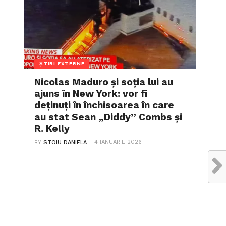
ȘTIRI EXTERNE
Nicolas Maduro și soția lui au
ajuns în New York: vor fi
deținuți în închisoarea în care
au stat Sean „Diddy” Combs și
R. Kelly
4 IANUARIE 2026
BY
STOIU DANIELA