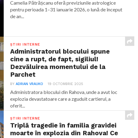
Camelia Pătrășcanu oferă previziunile astrologice
pentru perioada 1–31 ianuarie 2026, o lună de început
de an...
ȘTIRI INTERNE
Administratorul blocului spune
cine a rupt, de fapt, sigiliul!
Dezvăluirea momentului de la
Parchet
BY
ADRIAN VRAUKO
19 OCTOMBRIE 2025
Administratora blocului din Rahova, unde a avut loc
explozia devastatoare care a zguduit cartierul, a
oferit...
ȘTIRI INTERNE
Triplă tragedie în familia gravidei
moarte în explozia din Rahova! Ce