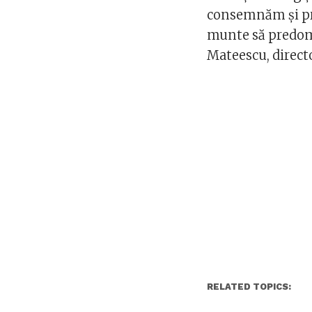
consemnăm și prec
munte să predomi
Mateescu, direct
RELATED TOPICS: