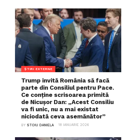
ȘTIRI EXTERNE
Trump invită România să facă
parte din Consiliul pentru Pace.
Ce conține scrisoarea primită
de Nicușor Dan: „Acest Consiliu
va fi unic, nu a mai existat
niciodată ceva asemănător”
18 IANUARIE 2026
BY
STOIU DANIELA