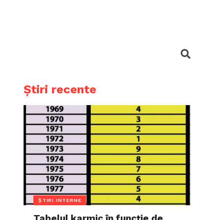
Știri recente
ȘTIRI INTERNE
Tabelul karmic în funcție de