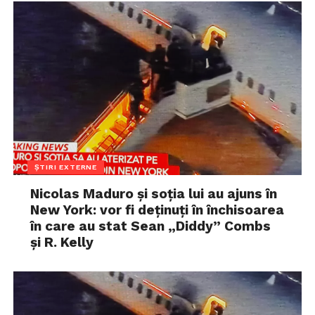
ȘTIRI EXTERNE
Nicolas Maduro și soția lui au ajuns în
New York: vor fi deținuți în închisoarea
în care au stat Sean „Diddy” Combs
și R. Kelly