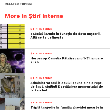
RELATED TOPICS:
More in Știri interne
ȘTIRI INTERNE
Tabelul karmic în funcție de data nașterii.
Află ce te definește
ȘTIRI INTERNE
Horoscop Camelia Pătrășscanu 1-31 ianuare
2026
ȘTIRI INTERNE
Administratorul blocului spune cine a rupt,
de fapt, sigiliul! Dezvăluirea momentului de
la Parchet
ȘTIRI INTERNE
Triplă tragedie în familia gravidei moarte în