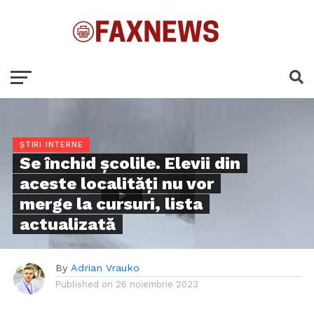
ȘTIRI INTERNE
Se închid școlile. Elevii din
aceste localități nu vor
merge la cursuri, lista
actualizată
By
Adrian Vrauko
Published on
26 noiembrie 2023