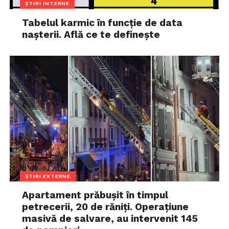
ȘTIRI INTERNE
Tabelul karmic în funcție de data
nașterii. Află ce te definește
ȘTIRI EXTERNE
Apartament prăbușit în timpul
petrecerii, 20 de răniți. Operațiune
masivă de salvare, au intervenit 145