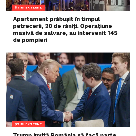
ȘTIRI EXTERNE
Apartament prăbușit în timpul
petrecerii, 20 de răniți. Operațiune
masivă de salvare, au intervenit 145
de pompieri
ȘTIRI EXTERNE
Trump invită România să facă parte