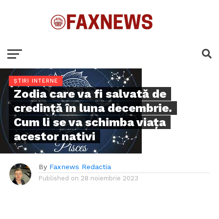
ȘTIRI INTERNE
Zodia care va fi salvată de
credință în luna decembrie.
Cum li se va schimba viața
acestor nativi
By
Faxnews Redactia
Published on
28 noiembrie 2023