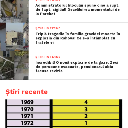
Administratorul blocului spune cine a rupt,
de fapt, sigiliul! Dezvăluirea momentului de
la Parchet
ȘTIRI INTERNE
Triplă tragedie în familia gravidei moarte în
explozia din Rahova! Ce s-a întâmplat cu
fratele ei
ȘTIRI INTERNE
Incredibil! O nouă explozie de la gaze. Zeci
de persoane evacuate, pensionarul abia
făcuse revizia
Știri recente