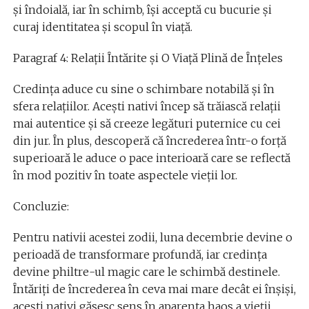
și îndoială, iar în schimb, își acceptă cu bucurie și
curaj identitatea și scopul în viață.
Paragraf 4: Relații Întărite și O Viață Plină de Înțeles
Credința aduce cu sine o schimbare notabilă și în
sfera relațiilor. Acești nativi încep să trăiască relații
mai autentice și să creeze legături puternice cu cei
din jur. În plus, descoperă că încrederea într-o forță
superioară le aduce o pace interioară care se reflectă
în mod pozitiv în toate aspectele vieții lor.
Concluzie:
Pentru nativii acestei zodii, luna decembrie devine o
perioadă de transformare profundă, iar credința
devine philtre-ul magic care le schimbă destinele.
Întăriți de încrederea în ceva mai mare decât ei înșiși,
acești nativi găsesc sens în aparenta haos a vieții.