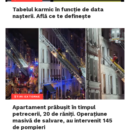
Tabelul karmic în funcție de data
nașterii. Află ce te definește
ȘTIRI EXTERNE
Apartament prăbușit în timpul
petrecerii, 20 de răniți. Operațiune
masivă de salvare, au intervenit 145
de pompieri