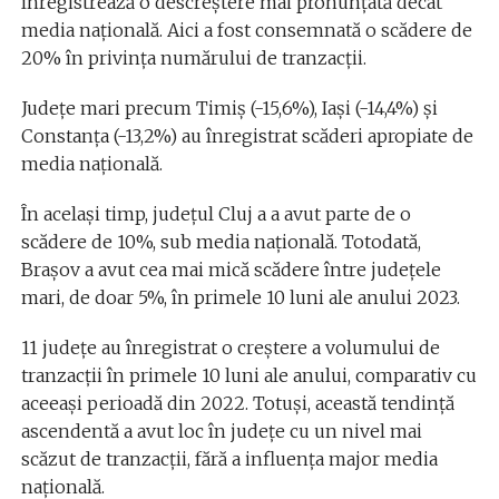
înregistrează o descreștere mai pronunțată decât
media națională. Aici a fost consemnată o scădere de
20% în privința numărului de tranzacții.
Județe mari precum Timiș (-15,6%), Iași (-14,4%) și
Constanța (-13,2%) au înregistrat scăderi apropiate de
media națională.
În același timp, județul Cluj a a avut parte de o
scădere de 10%, sub media națională. Totodată,
Brașov a avut cea mai mică scădere între județele
mari, de doar 5%, în primele 10 luni ale anului 2023.
11 județe au înregistrat o creștere a volumului de
tranzacții în primele 10 luni ale anului, comparativ cu
aceeași perioadă din 2022. Totuși, această tendință
ascendentă a avut loc în județe cu un nivel mai
scăzut de tranzacții, fără a influența major media
națională.