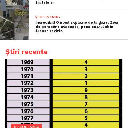
fratele ei
ȘTIRI INTERNE
Incredibil! O nouă explozie de la gaze. Zeci
de persoane evacuate, pensionarul abia
făcuse revizia
Știri recente
ȘTIRI INTERNE