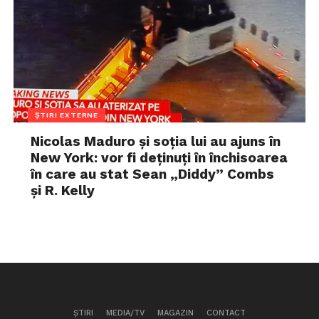
ȘTIRI EXTERNE
Nicolas Maduro și soția lui au ajuns în
New York: vor fi deținuți în închisoarea
în care au stat Sean „Diddy” Combs
și R. Kelly
ȘTIRI
MEDIA/TV
MAGAZIN
CONTACT