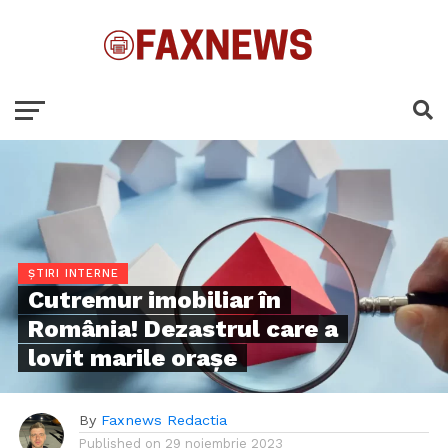
ȘTIRI INTERNE
Cutremur imobiliar în
România! Dezastrul care a
lovit marile orașe
By
Faxnews Redactia
Published on
29 noiembrie 2023