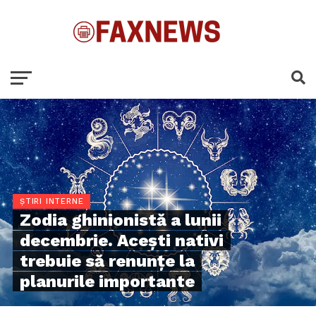
ȘTIRI INTERNE
Zodia ghinionistă a lunii
decembrie. Acești nativi
trebuie să renunțe la
planurile importante