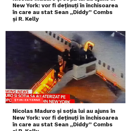
New York: vor fi deținuți în închisoarea
în care au stat Sean „Diddy” Combs
și R. Kelly
ȘTIRI EXTERNE
Nicolas Maduro și soția lui au ajuns în
New York: vor fi deținuți în închisoarea
în care au stat Sean „Diddy” Combs