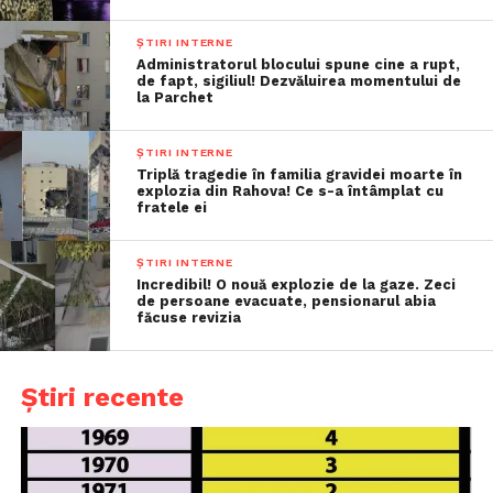
ȘTIRI INTERNE
Administratorul blocului spune cine a rupt,
de fapt, sigiliul! Dezvăluirea momentului de
la Parchet
ȘTIRI INTERNE
Triplă tragedie în familia gravidei moarte în
explozia din Rahova! Ce s-a întâmplat cu
fratele ei
ȘTIRI INTERNE
Incredibil! O nouă explozie de la gaze. Zeci
de persoane evacuate, pensionarul abia
făcuse revizia
Știri recente