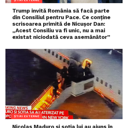
ȘTIRI EXTERNE
Trump invită România să facă parte
din Consiliul pentru Pace. Ce conține
scrisoarea primită de Nicușor Dan:
„Acest Consiliu va fi unic, nu a mai
existat niciodată ceva asemănător”
ȘTIRI EXTERNE
Nicolas Maduro și soția lui au ajuns în