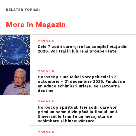
RELATED TOPICS:
More in Magazin
MAGAZIN
Cele 7 zodii care-și refac complet viața din
2026. Vor trăi în iubire și prosperitate
MAGAZIN
Horoscop rune Mihai Voropchievici 27
octombrie – 31 decembrie 2025. Finalul de
an aduce schimbări uriașe, se răstoarnă
destine
MAGAZIN
Horoscop spiritual: trei zodii care vor
primi un semn divin până la finalul lunii.
Universul le trimite un mesaj clar de
schimbare și binecuvântare
MAGAZIN