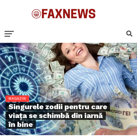
MAGAZIN
Singurele zodii pentru care
viața se schimbă din iarnă
în bine