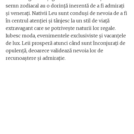
semn zodiacal au o dorință inerentă de a fi admirați
și venerați. Nativii Leu sunt conduși de nevoia de a fi
în centrul atenției și tânjesc la un stil de viață
extravagant care se potrivește naturii lor regale.
Iubesc moda, evenimentele exclusiviste și vacanțele
de lux. Leii prosperă atunci când sunt înconjurați de
opulență, deoarece validează nevoia lor de
recunoaștere și admirație.