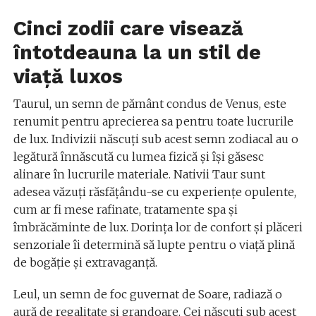
Cinci zodii care visează
întotdeauna la un stil de
viață luxos
Taurul, un semn de pământ condus de Venus, este
renumit pentru aprecierea sa pentru toate lucrurile
de lux. Indivizii născuți sub acest semn zodiacal au o
legătură înnăscută cu lumea fizică și își găsesc
alinare în lucrurile materiale. Nativii Taur sunt
adesea văzuți răsfățându-se cu experiențe opulente,
cum ar fi mese rafinate, tratamente spa și
îmbrăcăminte de lux. Dorința lor de confort și plăceri
senzoriale îi determină să lupte pentru o viață plină
de bogăție și extravaganță.
Leul, un semn de foc guvernat de Soare, radiază o
aură de regalitate și grandoare. Cei născuți sub acest