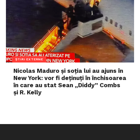
ȘTIRI EXTERNE
Nicolas Maduro și soția lui au ajuns în
New York: vor fi deținuți în închisoarea
în care au stat Sean „Diddy” Combs
și R. Kelly