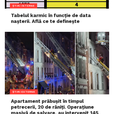
ȘTIRI INTERNE
Tabelul karmic în funcție de data
nașterii. Află ce te definește
ȘTIRI EXTERNE
Apartament prăbușit în timpul
petrecerii, 20 de răniți. Operațiune
masivă de salvare, au intervenit 145