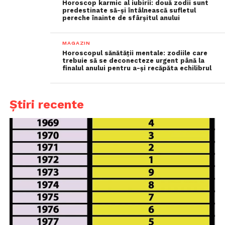
Horoscop karmic al iubirii: două zodii sunt
predestinate să-și întâlnească sufletul
pereche înainte de sfârșitul anului
MAGAZIN
Horoscopul sănătății mentale: zodiile care
trebuie să se deconecteze urgent până la
finalul anului pentru a-și recăpăta echilibrul
Știri recente