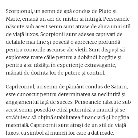
Scorpionul, un semn de apă condus de Pluto și
Marte, emană un aer de mister și intrigă. Persoanele
născute sub acest semn sunt atrase de alura unui stil
de viață luxos. Scorpionii sunt adesea captivați de
detaliile mai fine și posedă o apreciere profundă
pentru comorile ascunse ale vieții. Sunt dispuși să
exploreze toate căile pentru a dobândi bogăție și
pentru a se răsfăța în experiențe extravagante,
mânați de dorința lor de putere și control.
Capricornul, un semn de pământ condus de Saturn,
este cunoscut pentru determinarea sa neclintită și
angajamentul față de succes. Persoanele născute sub
acest semn posedă o etică puternică a muncii și se
străduiesc să obțină stabilitatea financiară și bogăția
materială. Capricornii sunt atrași de un stil de viață
luxos, ca simbol al muncii lor care a dat roade.