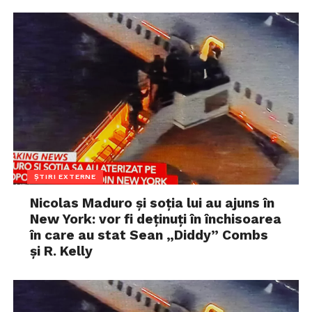
ȘTIRI EXTERNE
Nicolas Maduro și soția lui au ajuns în
New York: vor fi deținuți în închisoarea
în care au stat Sean „Diddy” Combs
și R. Kelly