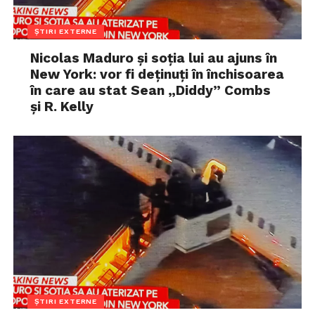
ȘTIRI EXTERNE
Nicolas Maduro și soția lui au ajuns în
New York: vor fi deținuți în închisoarea
în care au stat Sean „Diddy” Combs
și R. Kelly
ȘTIRI EXTERNE