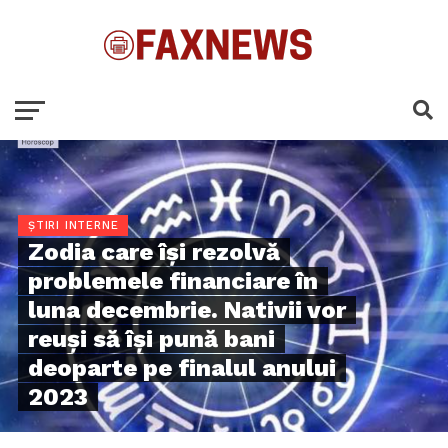
ȘTIRI INTERNE
Zodia care își rezolvă
problemele financiare în
luna decembrie. Nativii vor
reuși să își pună bani
deoparte pe finalul anului
2023