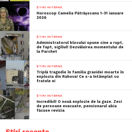
ȘTIRI INTERNE
Horoscop Camelia Pătrășscanu 1-31 ianuare
2026
ȘTIRI INTERNE
Administratorul blocului spune cine a rupt,
de fapt, sigiliul! Dezvăluirea momentului de
la Parchet
ȘTIRI INTERNE
Triplă tragedie în familia gravidei moarte în
explozia din Rahova! Ce s-a întâmplat cu
fratele ei
ȘTIRI INTERNE
Incredibil! O nouă explozie de la gaze. Zeci
de persoane evacuate, pensionarul abia
făcuse revizia
Știri recente