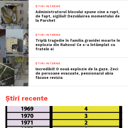
ȘTIRI INTERNE
Administratorul blocului spune cine a rupt,
de fapt, sigiliul! Dezvăluirea momentului de
la Parchet
ȘTIRI INTERNE
Triplă tragedie în familia gravidei moarte în
explozia din Rahova! Ce s-a întâmplat cu
fratele ei
ȘTIRI INTERNE
Incredibil! O nouă explozie de la gaze. Zeci
de persoane evacuate, pensionarul abia
făcuse revizia
Știri recente