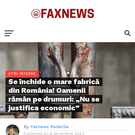
ȘTIRI INTERNE
Se închide o mare fabrică
din România! Oamenii
rămân pe drumuri: „Nu se
justifica economic”
By
Faxnews Redactia
Published on
8 decembrie 2023