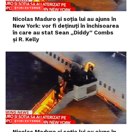
ȘTIRI EXTERNE
Nicolas Maduro și soția lui au ajuns în
New York: vor fi deținuți în închisoarea
în care au stat Sean „Diddy” Combs
și R. Kelly
ȘTIRI EXTERNE
Nicolas Maduro și soția lui au ajuns în