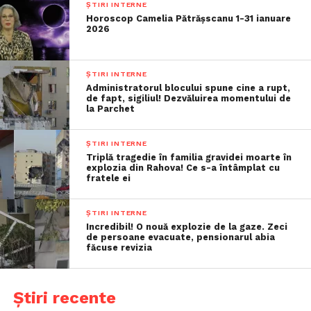
ȘTIRI INTERNE
Horoscop Camelia Pătrășscanu 1-31 ianuare
2026
ȘTIRI INTERNE
Administratorul blocului spune cine a rupt,
de fapt, sigiliul! Dezvăluirea momentului de
la Parchet
ȘTIRI INTERNE
Triplă tragedie în familia gravidei moarte în
explozia din Rahova! Ce s-a întâmplat cu
fratele ei
ȘTIRI INTERNE
Incredibil! O nouă explozie de la gaze. Zeci
de persoane evacuate, pensionarul abia
făcuse revizia
Știri recente