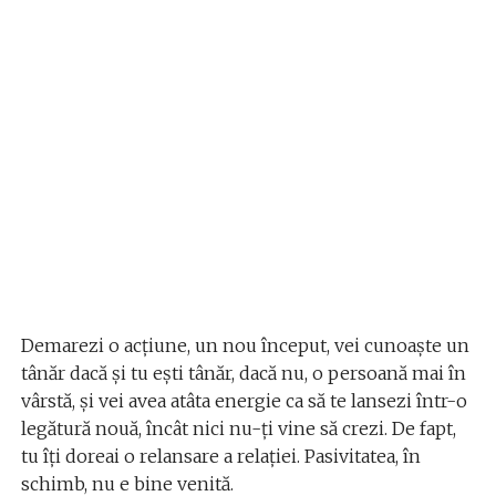
Demarezi o acțiune, un nou început, vei cunoaște un
tânăr dacă și tu ești tânăr, dacă nu, o persoană mai în
vârstă, și vei avea atâta energie ca să te lansezi într-o
legătură nouă, încât nici nu-ți vine să crezi. De fapt,
tu îți doreai o relansare a relației. Pasivitatea, în
schimb, nu e bine venită.