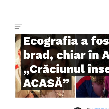
ȘTIRI INTERNE
Gina Pistol și 
părinți a doua
Ecografia a fos
brad, chiar în 
„Crăciunul în
ACASĂ”