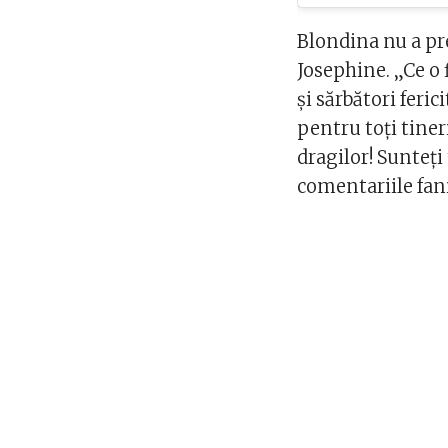
Blondina nu a pre
Josephine. „Ce o 
și sărbători fer
pentru toți tiner
dragilor! Sunteți
comentariile fani