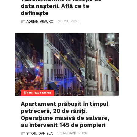
data nașterii. Află ce te
definește
26 MAI 2026
BY
ADRIAN VRAUKO
ȘTIRI EXTERNE
Apartament prăbușit în timpul
petrecerii, 20 de răniți.
Operațiune masivă de salvare,
au intervenit 145 de pompieri
18 IANUARIE 2026
BY
STOIU DANIELA