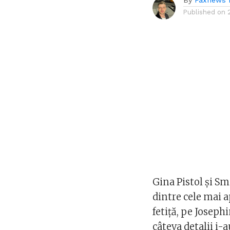
By
Faxnews 
Published on
Gina Pistol și Sm
dintre cele mai 
fetiță, pe Joseph
câteva detalii i-