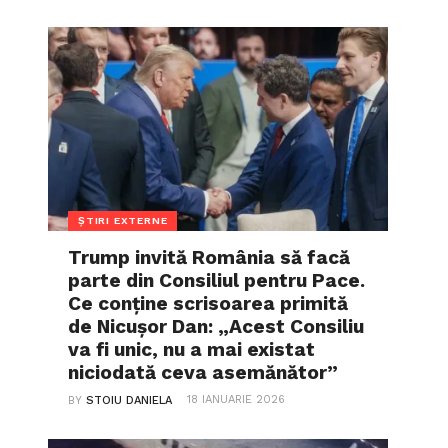
ȘTIRI EXTERNE
Trump invită România să facă
parte din Consiliul pentru Pace.
Ce conține scrisoarea primită
de Nicușor Dan: „Acest Consiliu
va fi unic, nu a mai existat
niciodată ceva asemănător”
18 IANUARIE 2026
BY
STOIU DANIELA