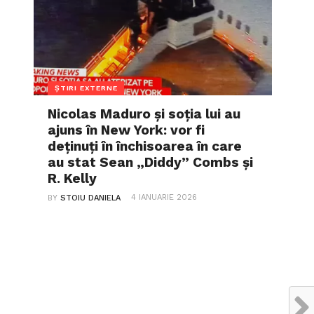
ȘTIRI EXTERNE
Nicolas Maduro și soția lui au
ajuns în New York: vor fi
deținuți în închisoarea în care
au stat Sean „Diddy” Combs și
R. Kelly
4 IANUARIE 2026
BY
STOIU DANIELA