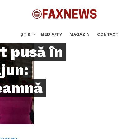
Smiley,
 oară?
ȘTIRI
MEDIA/TV
MAGAZIN
CONTACT
t pusă în
Ajun:
seamnă