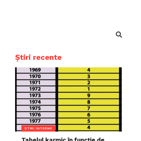
Știri recente
ȘTIRI INTERNE
Tabelul karmic în funcție de