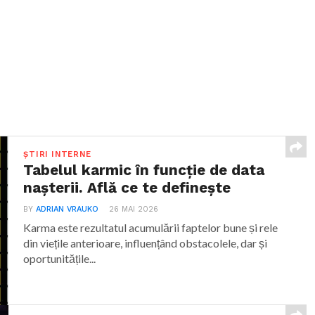
ȘTIRI INTERNE
Tabelul karmic în funcție de data
nașterii. Află ce te definește
BY
ADRIAN VRAUKO
26 MAI 2026
Karma este rezultatul acumulării faptelor bune și rele
din viețile anterioare, influențând obstacolele, dar și
oportunitățile...