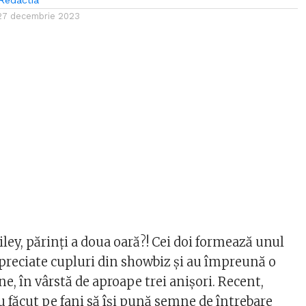
Redactia
27 decembrie 2023
iley, părinți a doua oară?! Cei doi formează unul
apreciate cupluri din showbiz și au împreună o
ine, în vârstă de aproape trei anișori. Recent,
au făcut pe fani să își pună semne de întrebare