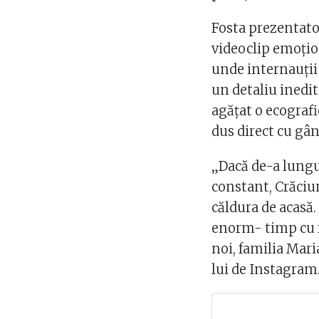
Fosta prezentatoa
videoclip emoțio
unde internauții 
un detaliu inedit
agățat o ecografie
dus direct cu gând
„Dacă de-a lungu
constant, Crăciun
căldura de acasă.
enorm- timp cu f
noi, familia Mari
lui de Instagram