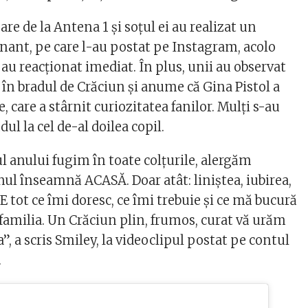
re de la Antena 1 și soțul ei au realizat un
nant, pe care l-au postat pe Instagram, acolo
au reacționat imediat. În plus, unii au observat
 în bradul de Crăciun și anume că Gina Pistol a
, care a stârnit curiozitatea fanilor. Mulți s-au
ul la cel de-al doilea copil.
l anului fugim în toate colțurile, alergăm
ul înseamnă ACASĂ. Doar atât: liniștea, iubirea,
 E tot ce îmi doresc, ce îmi trebuie și ce mă bucură
amilia. Un Crăciun plin, frumos, curat vă urăm
a”, a scris Smiley, la videoclipul postat pe contul
.