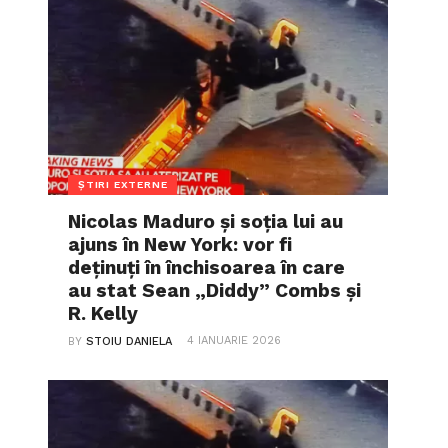
ȘTIRI EXTERNE
Nicolas Maduro și soția lui au
ajuns în New York: vor fi
deținuți în închisoarea în care
au stat Sean „Diddy” Combs și
R. Kelly
4 IANUARIE 2026
BY
STOIU DANIELA