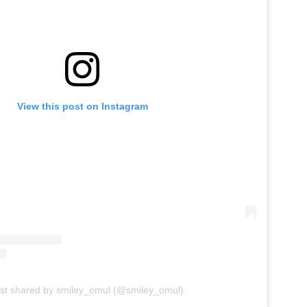
View this post on Instagram
st shared by smiley_omul (@smiley_omul)