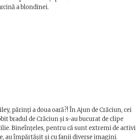
rcină a blondinei.
iley, părinți a doua oară?! În Ajun de Crăciun, cei
it bradul de Crăciun și s-au bucurat de clipe
lie. Bineînțeles, pentru că sunt extremi de activi
le, au împărtășit și cu fanii diverse imagini.