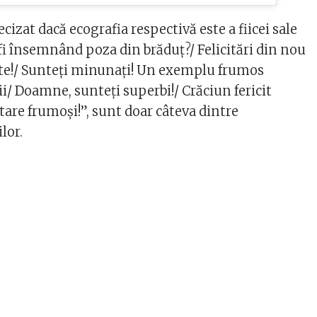
cizat dacă ecografia respectivă este a fiicei sale
fi însemnând poza din brăduț?/ Felicitări din nou
icite!/ Sunteți minunați! Un exemplu frumos
ii/ Doamne, sunteți superbi!/ Crăciun fericit
 tare frumoși!”, sunt doar câteva dintre
lor.