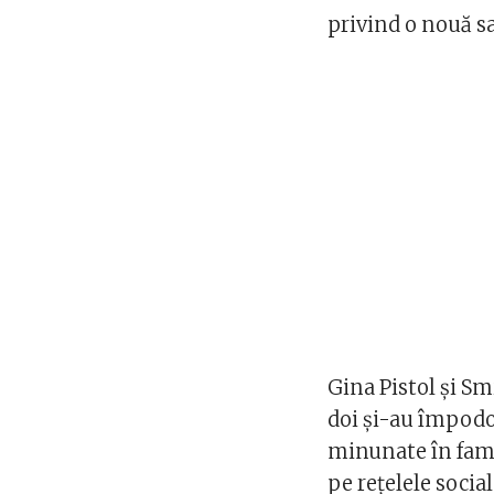
privind o nouă sa
Gina Pistol și Sm
doi și-au împodob
minunate în fami
pe rețelele socia