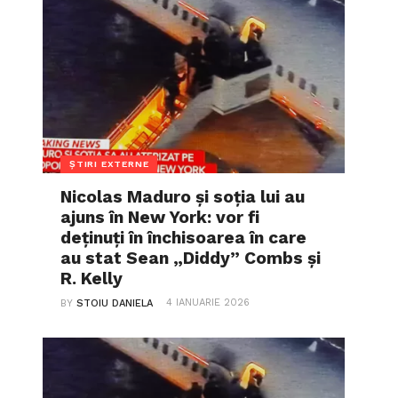
ȘTIRI EXTERNE
Nicolas Maduro și soția lui au
ajuns în New York: vor fi
deținuți în închisoarea în care
au stat Sean „Diddy” Combs și
R. Kelly
4 IANUARIE 2026
BY
STOIU DANIELA