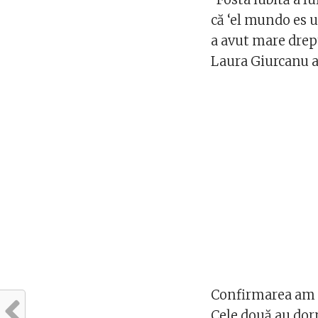
că ‘el mundo es u
a avut mare drept
Laura Giurcanu a
Confirmarea am p
Cele două au dorm