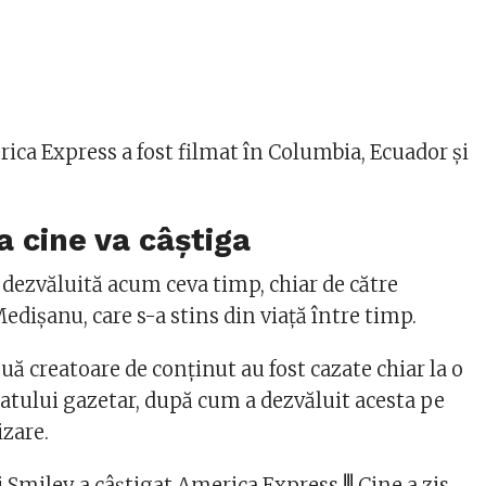
ica Express a fost filmat în Columbia, Ecuador și
a cine va câștiga
 dezvăluită acum ceva timp, chiar de către
edișanu, care s-a stins din viață între timp.
ouă creatoare de conținut au fost cazate chiar la o
tatului gazetar, după cum a dezvăluit acesta pe
izare.
i Smiley a câștigat America Express !!! Cine a zis