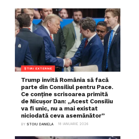
ȘTIRI EXTERNE
Trump invită România să facă
parte din Consiliul pentru Pace.
Ce conține scrisoarea primită
de Nicușor Dan: „Acest Consiliu
va fi unic, nu a mai existat
niciodată ceva asemănător”
18 IANUARIE 2026
BY
STOIU DANIELA