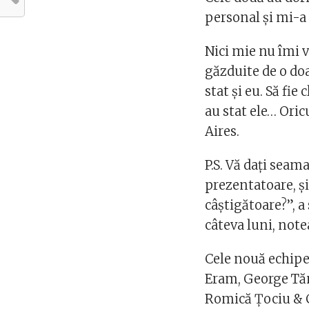
personal și mi-a
Nici mie nu îmi v
găzduite de o do
stat și eu. Să fie
au stat ele… Oric
Aires.
P.S. Vă dați seama
prezentatoare, și
câștigătoare?”, a
câteva luni, not
Cele nouă echipe 
Eram, George Tăna
Romică Țociu & Că