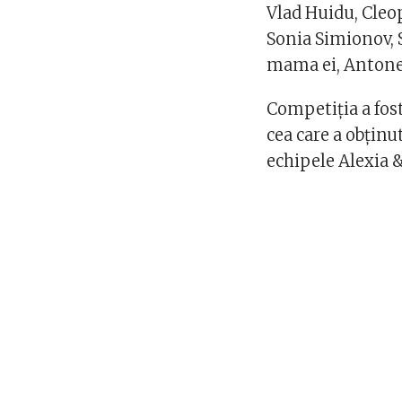
Vlad Huidu, Cleo
Sonia Simionov, 
mama ei, Antone
Competiția a fos
cea care a obținu
echipele Alexia 