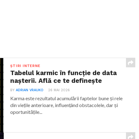
ȘTIRI INTERNE
Tabelul karmic în funcție de data
nașterii. Află ce te definește
BY
ADRIAN VRAUKO
26 MAI 2026
Karma este rezultatul acumulării faptelor bune și rele
din viețile anterioare, influențând obstacolele, dar și
oportunitățile...