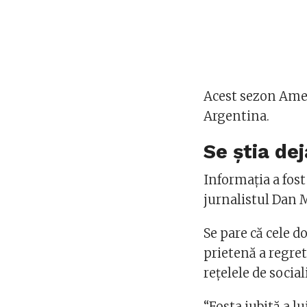
Acest sezon Amer
Argentina.
Se știa dej
Informația a fost
jurnalistul Dan M
Se pare că cele d
prietenă a regre
rețelele de social
“Fosta iubită a lu