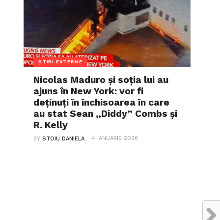
ȘTIRI EXTERNE
Nicolas Maduro și soția lui au
ajuns în New York: vor fi
deținuți în închisoarea în care
au stat Sean „Diddy” Combs și
R. Kelly
4 IANUARIE 2026
BY
STOIU DANIELA