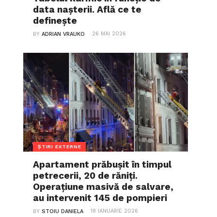
data nașterii. Află ce te
definește
26 MAI 2026
BY
ADRIAN VRAUKO
ȘTIRI EXTERNE
Apartament prăbușit în timpul
petrecerii, 20 de răniți.
Operațiune masivă de salvare,
au intervenit 145 de pompieri
18 IANUARIE 2026
BY
STOIU DANIELA