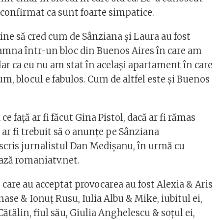
 confirmat ca sunt foarte simpatice.
ine să cred cum de Sânziana și Laura au fost
amna într-un bloc din Buenos Aires în care am
 clar ca eu nu am stat în același apartament în care
um, blocul e fabulos. Cum de altfel este și Buenos
 ce față ar fi făcut Gina Pistol, dacă ar fi rămas
 ar fi trebuit să o anunțe pe Sânziana
 scris jurnalistul Dan Medișanu, în urmă cu
ează romaniatv.net.
care au acceptat provocarea au fost Alexia & Aris
se & Ionuț Rusu, Iulia Albu & Mike, iubitul ei,
tălin, fiul său, Giulia Anghelescu & soțul ei,