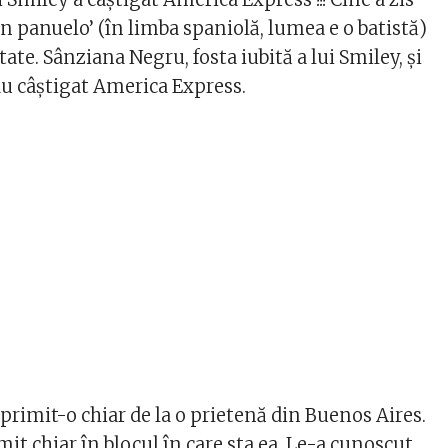
n panuelo’ (în limba spaniolă, lumea e o batistă)
ate. Sânziana Negru, fosta iubită a lui Smiley, și
u câștigat America Express.
rimit-o chiar de la o prietenă din Buenos Aires.
it chiar în blocul în care sta ea. Le-a cunoscut