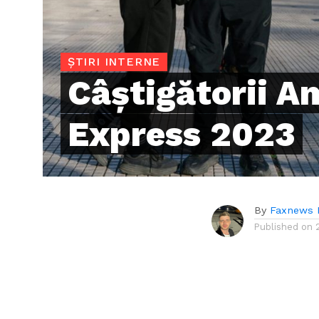
ȘTIRI INTERNE
Câștigătorii A
Express 2023
By
Faxnews 
Published on