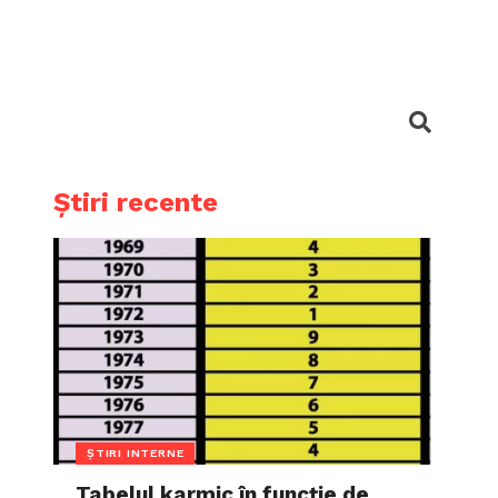
Știri recente
ȘTIRI INTERNE
Tabelul karmic în funcție de