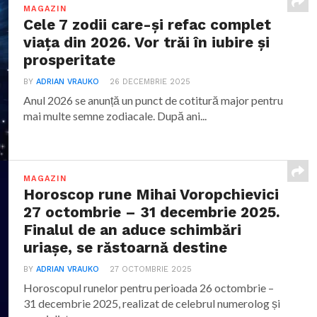
MAGAZIN
Cele 7 zodii care-și refac complet
viața din 2026. Vor trăi în iubire și
prosperitate
BY
ADRIAN VRAUKO
26 DECEMBRIE 2025
Anul 2026 se anunță un punct de cotitură major pentru
mai multe semne zodiacale. După ani...
MAGAZIN
Horoscop rune Mihai Voropchievici
27 octombrie – 31 decembrie 2025.
Finalul de an aduce schimbări
uriașe, se răstoarnă destine
BY
ADRIAN VRAUKO
27 OCTOMBRIE 2025
Horoscopul runelor pentru perioada 26 octombrie –
31 decembrie 2025, realizat de celebrul numerolog și