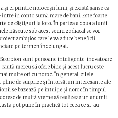
 și ei printre norocoșii lunii, și există șanse ca
e intre în conto sumă mare de bani. Este foarte
rte de câștiguri la loto. În partea a doua a lunii
nele născute sub acest semn zodiacal se vor
roiect ambițios care le va aduce beneficii
anciare pe termen îndelungat.
i Scorpion sunt persoane inteligente, inovatoare
e caută mereu să ofere bine și acest lucru este
 mai multe ori cu noroc. În general, zilele
 pline de surprize și întorsături interesante ale
ionii se bazează pe intuiție și noroc în timpul
și doresc de multă vreme să realizeze un anumit
ceasta pot pune în practică tot ceea ce și-au