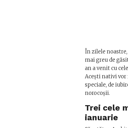
În zilele noastre
mai greu de găsit
an a venit cu cel
Acești nativi vor
speciale, de iubir
norocoșii.
Trei cele m
ianuarie