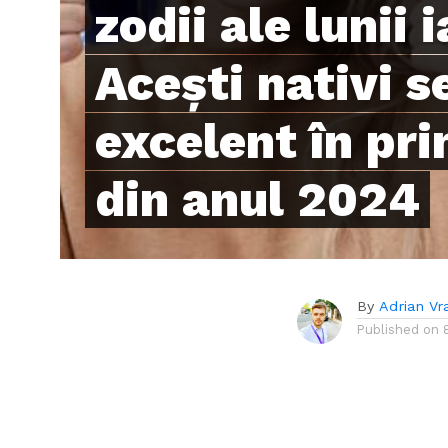
zodii ale lunii 
Acești nativi s
excelent în pr
din anul 2024
By
Adrian Vr
Published on