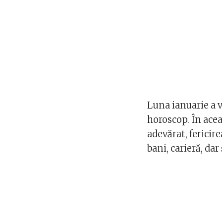
Luna ianuarie a v
horoscop. În acea
adevărat, fericir
bani, carieră, dar