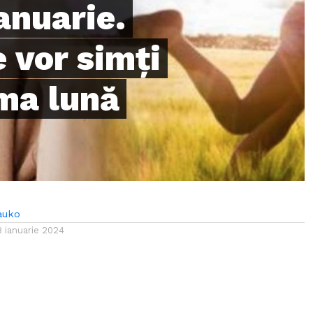
ianuarie.
e vor simți
ima lună
auko
8 ianuarie 2024