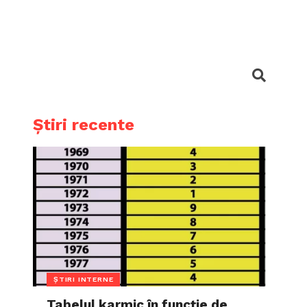
Știri recente
ȘTIRI INTERNE
Tabelul karmic în funcție de