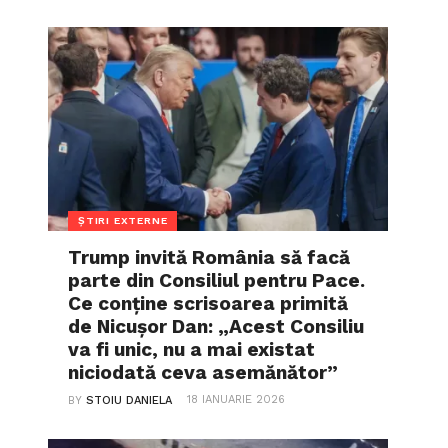
ȘTIRI EXTERNE
Trump invită România să facă
parte din Consiliul pentru Pace.
Ce conține scrisoarea primită
de Nicușor Dan: „Acest Consiliu
va fi unic, nu a mai existat
niciodată ceva asemănător”
18 IANUARIE 2026
BY
STOIU DANIELA