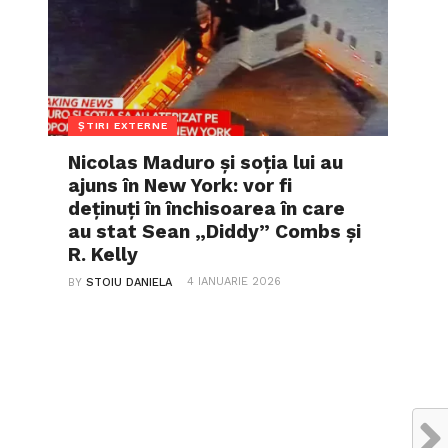
ȘTIRI EXTERNE
Nicolas Maduro și soția lui au
ajuns în New York: vor fi
deținuți în închisoarea în care
au stat Sean „Diddy” Combs și
R. Kelly
4 IANUARIE 2026
BY
STOIU DANIELA