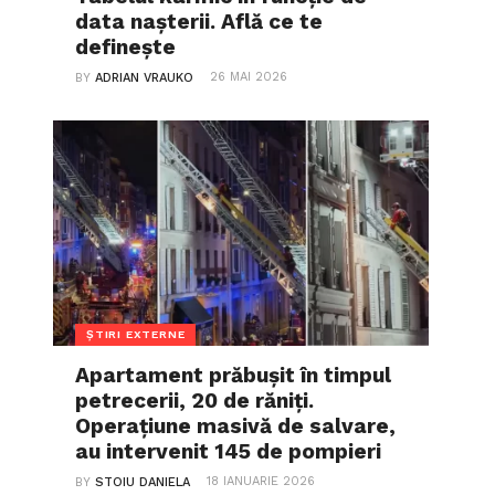
data nașterii. Află ce te
definește
26 MAI 2026
BY
ADRIAN VRAUKO
ȘTIRI EXTERNE
Apartament prăbușit în timpul
petrecerii, 20 de răniți.
Operațiune masivă de salvare,
au intervenit 145 de pompieri
18 IANUARIE 2026
BY
STOIU DANIELA