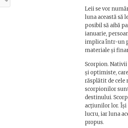
Leii se vor număra
luna această să l
posibil să aibă pa
ianuarie, persoa
implica într-un p
materiale și fin
Scorpion. Nativi
și optimiste, car
răsplătit de cele
scorpionilor sunt
destinului. Scorp
acțiunilor lor. Î
lucru, iar luna a
propus.