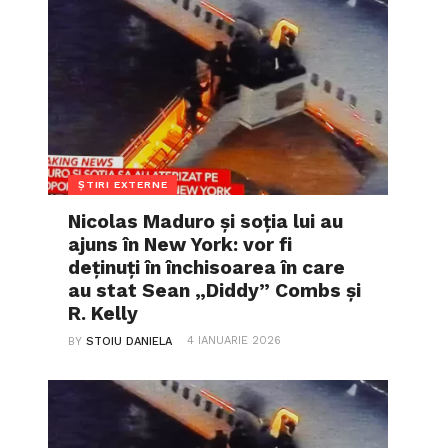
ȘTIRI EXTERNE
Nicolas Maduro și soția lui au
ajuns în New York: vor fi
deținuți în închisoarea în care
au stat Sean „Diddy” Combs și
R. Kelly
4 IANUARIE 2026
BY
STOIU DANIELA