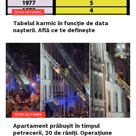
ȘTIRI INTERNE
Tabelul karmic în funcție de data
nașterii. Află ce te definește
ȘTIRI EXTERNE
Apartament prăbușit în timpul
petrecerii, 20 de răniți. Operațiune