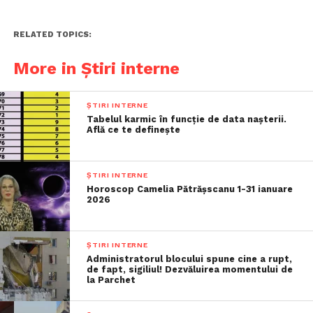
RELATED TOPICS:
More in Știri interne
ȘTIRI INTERNE
Tabelul karmic în funcție de data nașterii.
Află ce te definește
ȘTIRI INTERNE
Horoscop Camelia Pătrășscanu 1-31 ianuare
2026
ȘTIRI INTERNE
Administratorul blocului spune cine a rupt,
de fapt, sigiliul! Dezvăluirea momentului de
la Parchet