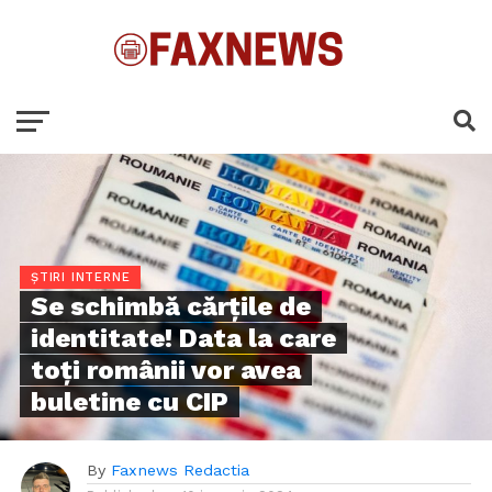
ȘTIRI INTERNE
Se schimbă cărțile de
identitate! Data la care
toți românii vor avea
buletine cu CIP
By
Faxnews Redactia