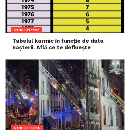
ȘTIRI INTERNE
Tabelul karmic în funcție de data
nașterii. Află ce te definește
ȘTIRI EXTERNE