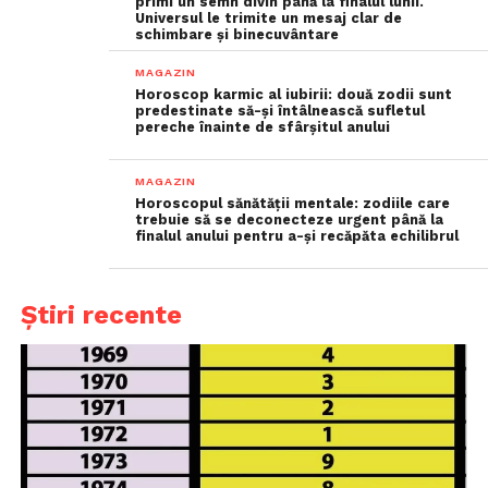
primi un semn divin până la finalul lunii.
Universul le trimite un mesaj clar de
schimbare și binecuvântare
MAGAZIN
Horoscop karmic al iubirii: două zodii sunt
predestinate să-și întâlnească sufletul
pereche înainte de sfârșitul anului
MAGAZIN
Horoscopul sănătății mentale: zodiile care
trebuie să se deconecteze urgent până la
finalul anului pentru a-și recăpăta echilibrul
Știri recente