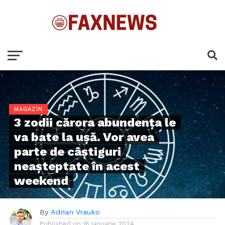
MAGAZIN
3 zodii cărora abundența le
va bate la ușă. Vor avea
parte de câștiguri
neașteptate în acest
weekend
By
Adrian Vrauko
Published on
16 ianuarie 2024