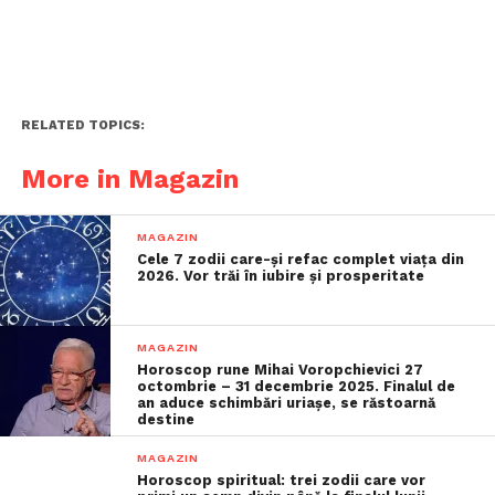
RELATED TOPICS:
More in Magazin
MAGAZIN
Cele 7 zodii care-și refac complet viața din
2026. Vor trăi în iubire și prosperitate
MAGAZIN
Horoscop rune Mihai Voropchievici 27
octombrie – 31 decembrie 2025. Finalul de
an aduce schimbări uriașe, se răstoarnă
destine
MAGAZIN
Horoscop spiritual: trei zodii care vor