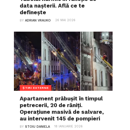
data nașterii. Află ce te
definește
26 MAI 2026
BY
ADRIAN VRAUKO
ȘTIRI EXTERNE
Apartament prăbușit în timpul
petrecerii, 20 de răniți.
Operațiune masivă de salvare,
au intervenit 145 de pompieri
18 IANUARIE 2026
BY
STOIU DANIELA