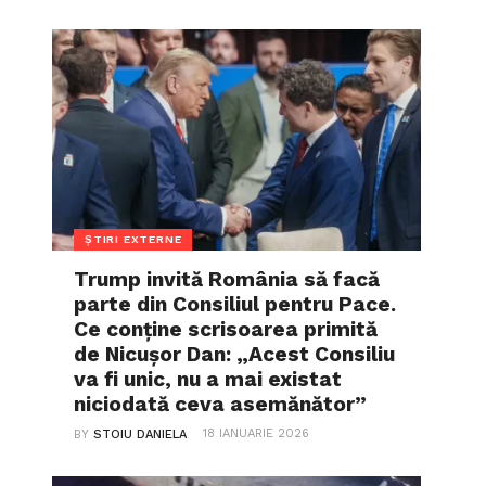
ȘTIRI EXTERNE
Trump invită România să facă
parte din Consiliul pentru Pace.
Ce conține scrisoarea primită
de Nicușor Dan: „Acest Consiliu
va fi unic, nu a mai existat
niciodată ceva asemănător”
18 IANUARIE 2026
BY
STOIU DANIELA