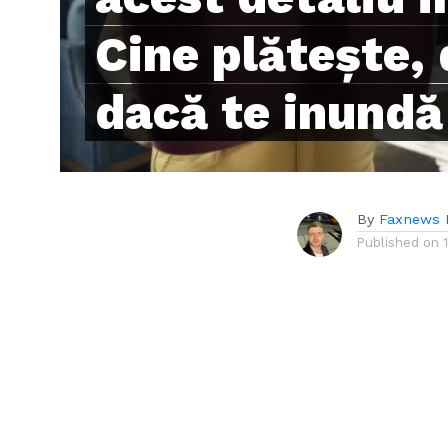
Cine plătește, 
dacă te inundă
By
Faxnews 
Published on