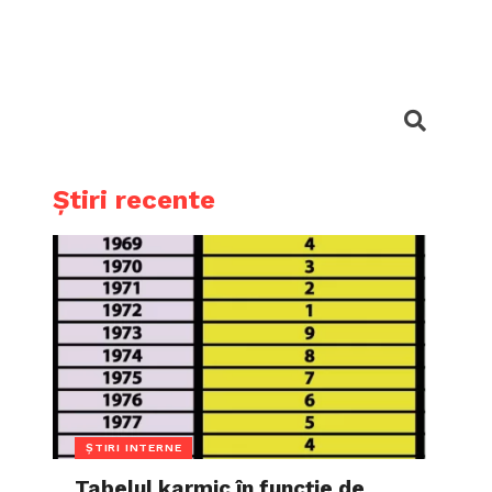
Știri recente
ȘTIRI INTERNE
Tabelul karmic în funcție de