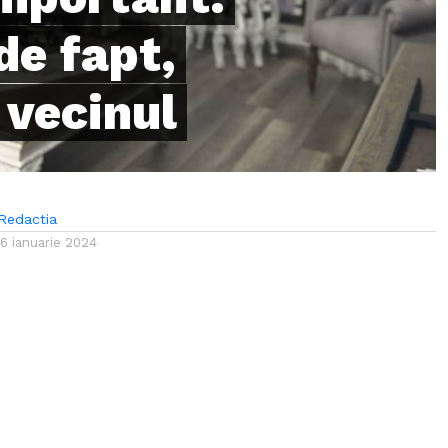
de fapt,
 vecinul
Redactia
16 ianuarie 2024