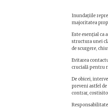
Inundațiile repr
majoritatea propr
Este esențial ca 
structura unei c
de scurgere, chiu
Evitarea contactu
crucială pentru m
De obicei, interv
preveni astfel d
contrar, costisit
Responsabilitate