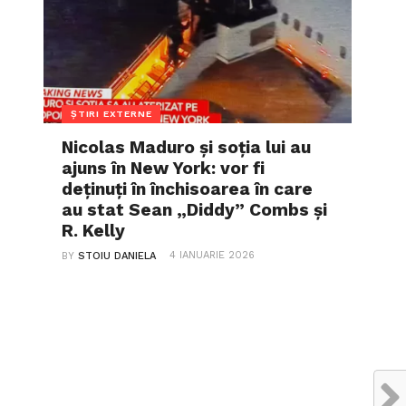
ȘTIRI EXTERNE
Nicolas Maduro și soția lui au
ajuns în New York: vor fi
deținuți în închisoarea în care
au stat Sean „Diddy” Combs și
R. Kelly
4 IANUARIE 2026
BY
STOIU DANIELA