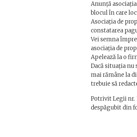
Anunță asociația
blocul în care loc
Asociația de pro
constatarea pagu
Vei semna împreu
asociația de prop
Apelează la o fir
Dacă situația nu 
mai rămâne la dis
trebuie să redact
Potrivit Legii nr.
despăgubit din fo