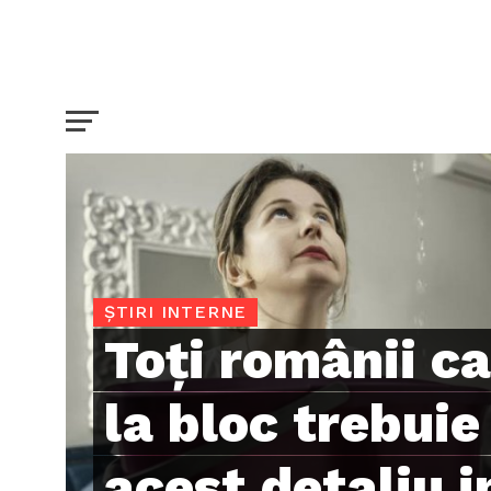
ȘTIRI INTERNE
Toți românii ca
la bloc trebuie
acest detaliu 