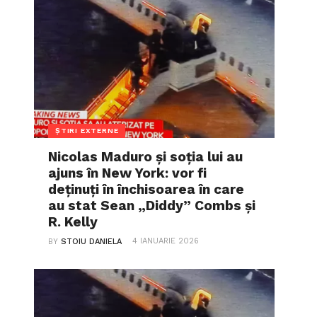
ȘTIRI EXTERNE
Nicolas Maduro și soția lui au
ajuns în New York: vor fi
deținuți în închisoarea în care
au stat Sean „Diddy” Combs și
R. Kelly
4 IANUARIE 2026
BY
STOIU DANIELA