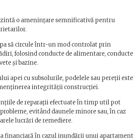
ezintă o amenințare semnificativă pentru
ietarilor.
apa să circule într-un mod controlat prin
lădiri, folosind conducte de alimentare, conducte
vete și bazine.
lui apei cu subsolurile, podelele sau pereții este
enținerea integrității construcției.
ențiile de reparații efectuate în timp util pot
e probleme, evitând daunele minore sau, în caz
oarele lucrări de remediere.
a financiară în cazul inundării unui apartament